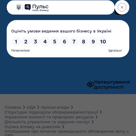
Пошук
Волинська обласна
державна адміністрація
Налаштування
доступності
Головна
ОДА
Органи влади
Структурні підрозділи облдержадміністрації
Управління екології та природних ресурсів
Діяльність управління та надання послуг
Оцінка впливу на довкілля
Оголошення про початок громадського обговорення звіту з
ОВД