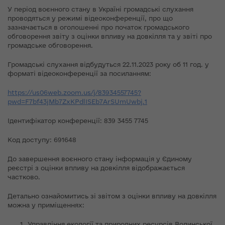
У період воєнного стану в Україні громадські слухання
проводяться у режимі відеоконференції, про що
зазначається в оголошенні про початок громадського
обговорення звіту з оцінки впливу на довкілля та у звіті про
громадське обговорення.
Громадські слухання відбудуться 22.11.2023 року об 11 год. у
форматі відеоконференції за посиланням:
https://us06web.zoom.us/j/83934557745?
pwd=F7bf43jMb7ZxKPdlISEb7ArSUmUwbj.1
Ідентифікатор конференції: 839 3455 7745
Код доступу: 691648
До завершення воєнного стану інформація у Єдиному
реєстрі з оцінки впливу на довкілля відображається
частково.
Детально ознайомитись зі звітом з оцінки впливу на довкілля
можна у приміщеннях:
Управління екології та природних ресурсів Волинської