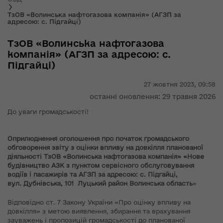
ТзОВ «Волинська нафтогазова компанія» (АГЗП за
адресою: с. Підгайці)
ТзОВ «Волинська нафтогазова
компанія» (АГЗП за адресою: с.
Підгайці)
27 жовтня 2023,
09:58
останні оновлення: 29 травня 2026
До уваги громадськості!
Оприлюднення
оголошення про початок громадського
обговорення звіту з оцінки впливу на довкілля планованої
діяльності ТзОВ «Волинська нафтогазова компанія» «Нове
будівництво АЗК з пунктом сервісного обслуговування
водіїв і пасажирів та АГЗП за адресою: с. Підгайці,
вул. Дубнівська, 101 Луцький район Волинська область
»
Відповідно ст. 7 Закону України «Про оцінку впливу на
довкілля» з метою виявлення, збирання та врахування
зауважень і пропозицій громадськості до планованої