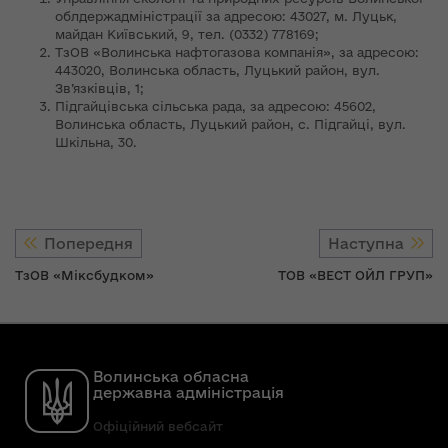
облдержадміністрації за адресою: 43027, м. Луцьк,
майдан Київський, 9, тел. (0332) 778169;
ТзОВ «Волинська нафтогазова компанія», за адресою:
443020, Волинська область, Луцький район, вул.
Зв’язківців, 1;
Підгайцівська сільська рада, за адресою: 45602,
Волинська область, Луцький район, с. Підгайці, вул.
Шкільна, 30.
Попередня
Наступна
ТзОВ «Міксбудком»
ТОВ «ВЕСТ ОЙЛ ГРУП»
Волинська обласна
державна адміністрація
Офіційний вебсайт