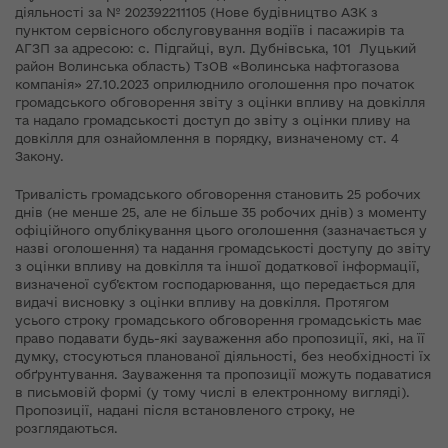
діяльності за № 202392211105 (Нове будівництво АЗК з
пунктом сервісного обслуговування водіїв і пасажирів та
АГЗП за адресою: с. Підгайці, вул. Дубнівська, 101 Луцький
район Волинська область) ТзОВ «Волинська нафтогазова
компанія» 27.10.2023 оприлюднило оголошення про початок
громадського обговорення звіту з оцінки впливу на довкілля
та надало громадськості доступ до звіту з оцінки пливу на
довкілля для ознайомлення в порядку, визначеному ст. 4
Закону.
Тривалість громадського обговорення становить 25 робочих
днів (не менше 25, але не більше 35 робочих днів) з моменту
офіційного опублікування цього оголошення (зазначається у
назві оголошення) та надання громадськості доступу до звіту
з оцінки впливу на довкілля та іншої додаткової інформації,
визначеної суб’єктом господарювання, що передається для
видачі висновку з оцінки впливу на довкілля. Протягом
усього строку громадського обговорення громадськість має
право подавати будь-які зауваження або пропозиції, які, на її
думку, стосуються планованої діяльності, без необхідності їх
обґрунтування. Зауваження та пропозиції можуть подаватися
в письмовій формі (у тому числі в електронному вигляді).
Пропозиції, надані після встановленого строку, не
розглядаються.