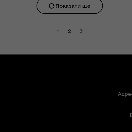
ергії"
інтерв’ю із
Показати ще
заступницею
ення
голови ОДА
ня 2018
Людмилою
 "Про
Тимощук для
1
2
3
у
«InsiderMedia».
ВІДЕО
ів на
Обмеження для
роки з
великовагового
транспорту в
озвитку
літній період:
 області
основна мета –
збереження
Адре
автошляхів Волині
ення
ня 2018
 "Про
Цьогоріч в області
мін до
році жнива
 про
розпочнуться