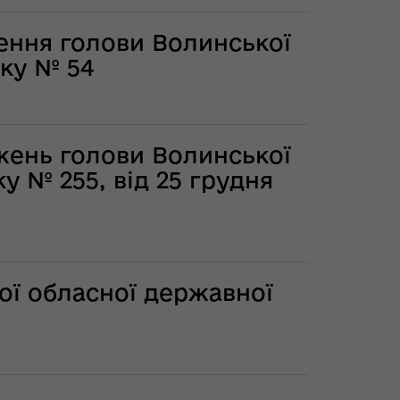
ення голови Волинської
оку № 54
жень голови Волинської
у № 255, від 25 грудня
ої обласної державної