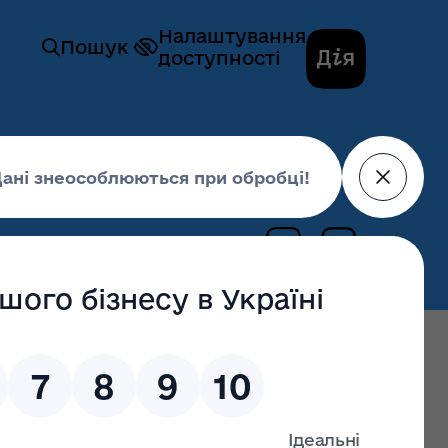
Налаштування
Пошук
доступності
ційної та внутрішньої політики
істю
Архів, 2018-2021 роки