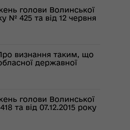
жень голови Волинської
у № 425 та від 12 червня
Про визнання таким, що
обласної державної
жень голови Волинської
18 та від 07.12.2015 року