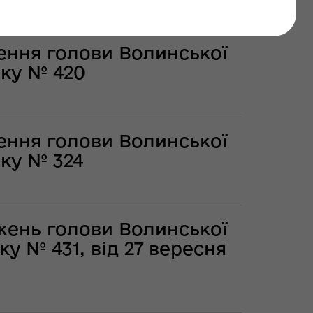
ення голови Волинської
оку № 420
ення голови Волинської
оку № 324
жень голови Волинської
ку № 431, від 27 вересня