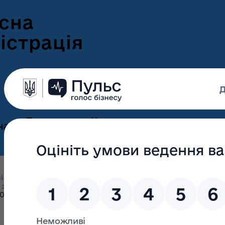
сна
істрація
Пресцентр
Корисна
нам
та новини
інформація
Оголошення
Інформація для
ення
ветеранів
Новини Волині
і підрозділи облдержадміністрації
Управління інформа
ні
 з громадськістю
Електронні консультації з громадськ
Інформація для
е-Ветеран
021
Фотогалерея
ВПО
Відеогалерея
Подати е-