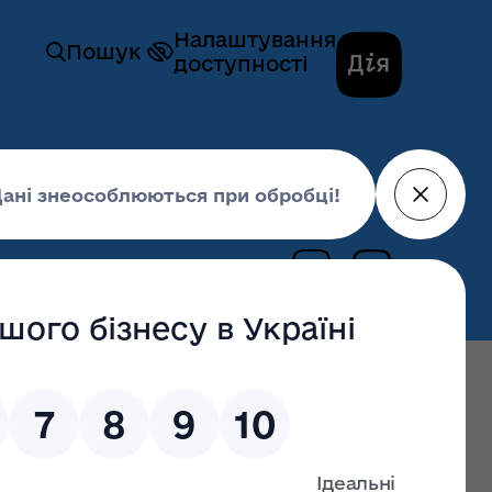
Налаштування
Пошук
доступності
побігання та виявлення корупції
и