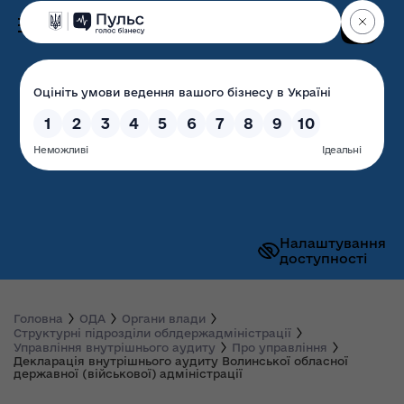
Пошук
Волинська обласна
державна адміністрація
Налаштування
доступності
Головна
ОДА
Органи влади
Структурні підрозділи облдержадміністрації
Управління внутрішнього аудиту
Про управління
Декларація внутрішнього аудиту Волинської обласної
державної (військової) адміністрації