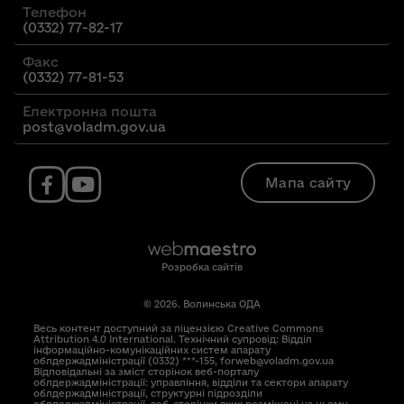
Телефон
(0332) 77-82-17
Факс
(0332) 77-81-53
Електронна пошта
post@voladm.gov.ua
Мапа сайту
Розробка сайтів
© 2026. Волинська ОДА
Весь контент доступний за ліцензією Creative Commons
Attribution 4.0 International. Технічний супровід: Відділ
інформаційно-комунікаційних систем апарату
облдержадміністрації (0332) ***-155, forweb@voladm.gov.ua
Відповідальні за зміст сторінок веб-порталу
облдержадміністрації: управління, відділи та сектори апарату
облдержадміністрації, структурні підрозділи