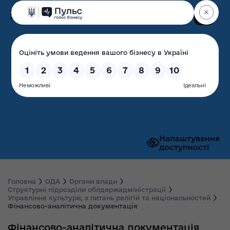
Пошук
Волинська обласна
державна адміністрація
Налаштування
доступності
Головна
ОДА
Органи влади
Структурні підрозділи облдержадміністрації
Управління культури, з питань релігій та національностей
Фінансово-аналітична документація
Фінансово-аналітична документація