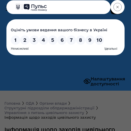
Пошук
Волинська обласна
державна адміністрація
Налаштування
доступності
Головна
ОДА
Органи влади
Структурні підрозділи облдержадміністрації
Управління з питань цивільного захисту
Інформація щодо заходів цивільного захисту
Інформація щодо заходів цивільного