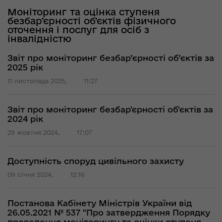
Моніторинг та оцінка ступеня
безбарʼєрності обʼєктів фізичного
оточення і послуг для осіб з
інвалідністю
Звіт про моніторинг безбар’єрності об’єктів за
2025 рік
11 листопада 2025,
11:27
Звіт про моніторинг безбарʼєрності обʼєктів за
2024 рік
29 жовтня 2024,
17:07
Доступність споруд цивільного захисту
09 січня 2024,
12:16
Постанова Кабінету Міністрів України від
26.05.2021 № 537 "Про затвердження Порядку
проведення моніторингу та оцінки ступеня