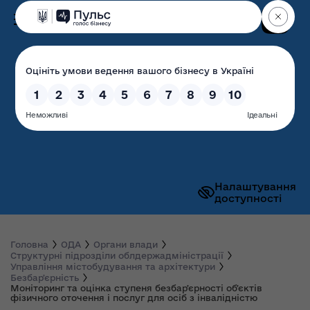
Пошук
Волинська обласна
державна адміністрація
Налаштування
доступності
Головна
ОДА
Органи влади
Структурні підрозділи облдержадміністрації
Управління містобудування та архітектури
Безбарʼєрність
Моніторинг та оцінка ступеня безбарʼєрності обʼєктів
фізичного оточення і послуг для осіб з інвалідністю