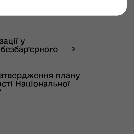
езбарʼєрного
ації у
 безбарʼєрного
затвердження плану
асті Національної
"