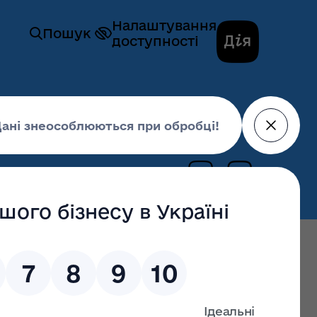
Налаштування
Пошук
доступності
дування та архітектури
Безбарʼєрність
рного простору
ки з реалізації