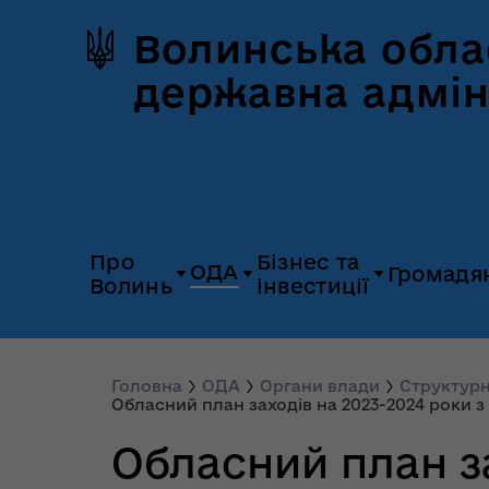
Волинська обла
державна адмін
Про
Бізнес та
ОДА
Громадя
Волинь
інвестиції
Герб та прапор
Дія.Бізнес
Керівництво
Розпорядж
Історія Волині
Платформа
Головна
ОДА
Органи влади
Структурн
Органи влади
Відкриті да
Обласний план заходів на 2023-2024 роки з 
«Пульс»
Природні ресурси
Діяльність
Доступ до
Обласний план за
Апарат
UNITED 24
публічної
облдержадміністрації
Паспорт області