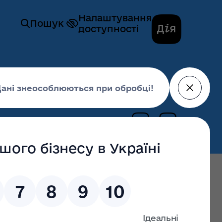
Налаштування
Пошук
доступності
ційної та внутрішньої політики
2019