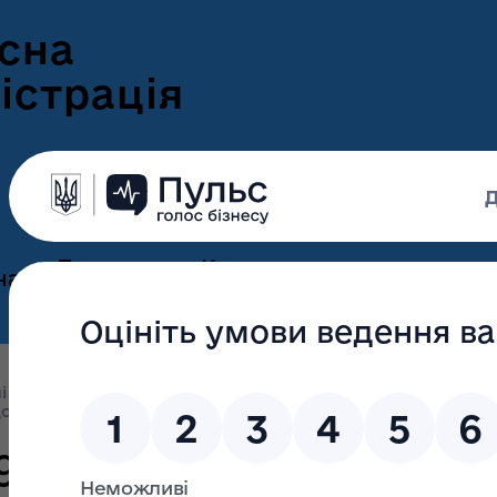
сна
істрація
Пресцентр
Корисна
нам
та новини
інформація
Оголошення
Інформація для
ення
ветеранів
Новини Волині
і підрозділи облдержадміністрації
Управління інформа
ні
ськість
Новини
Архів, 2018-2021 роки
Оголошення, 
Інформація для
е-Ветеран
Фотогалерея
ВПО
9
Відеогалерея
Подати е-