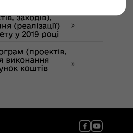
ів, заходів),
я (реалізації)
ту у 2019 році
грам (проектів,
ля виконання
хунок коштів