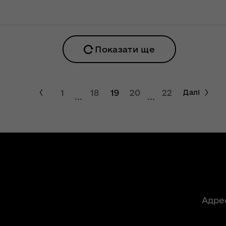
ння
Чуліпою для
ергії"
«InsiderMedia».
ВІДЕО
ення
ня 2018
Інтерв’ю
Показати ще
 "Про
заступниці голови
лення
ОДА Вікторії
Левчук для ІА
1
18
19
20
22
а,
«Конкурент»
Далі
...
...
ування
ння
Вікторія Левчук
ергії"
про плани на
посаді заступниці
ення
голови ОДА в
ня 2018
ефірі телеканалу
 "Про
«Громадське
видачі
інтерактивне
телебачення»
Адре
ування
ння
НЕФОРМАТ: