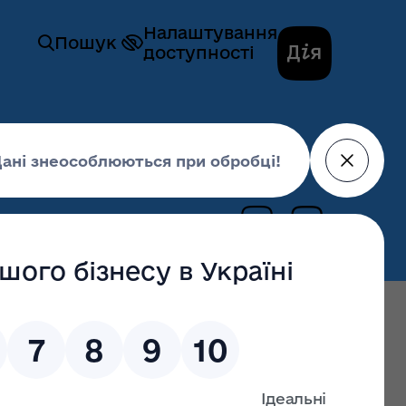
Налаштування
Пошук
доступності
ї та природних ресурсів
ромадського обговорення звіту з ОВД
о обговорення