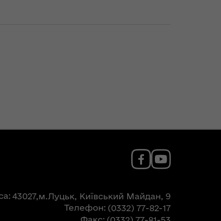
са
43027,м.Луцьк, Київський Майдан, 9
Телефон
(0332) 77-82-17
Факс
(0332) 77-81-53