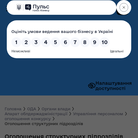
Пошук
Волинська обласна
державна адміністрація
Налаштування
доступності
Головна
ОДА
Органи влади
Апарат облдержадміністрації
Управління персоналом
оголошення конкурсу
Оголошення структурних підрозділів
Оголошення структурних підрозділів