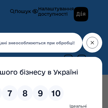
Налаштування
Пошук
доступності
ьні допомоги
 «Мати-героїня»