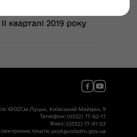
І кварталі 2019 року
са
43027,м.Луцьк, Київський Майдан, 9
Телефон
(0332) 77-82-17
Факс
(0332) 77-81-53
Електронна пошта
post@voladm.gov.ua