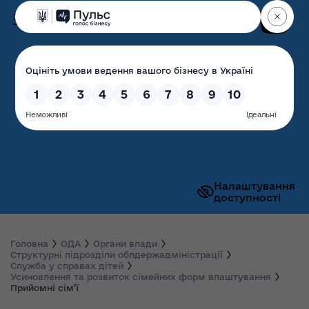
Пошук
Волинська обласна
державна адміністрація
Налаштування
доступності
Головна
ОДА
Органи влади
Структурні підрозділи облдержадміністрації
Служба у справах дітей
Усиновлення та розвиток сімейних форм влаштування
Прийомні сім’ї