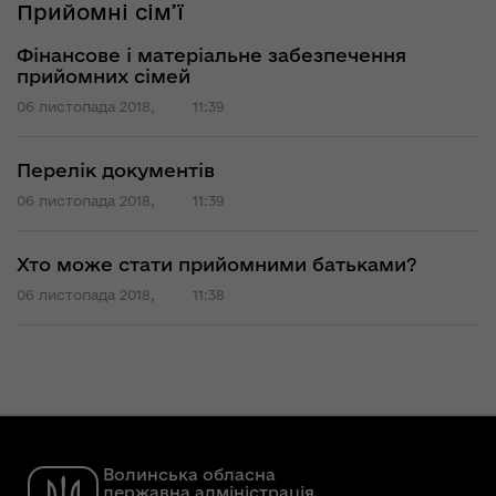
Прийомні сім’ї
Фінансове і матеріальне забезпечення
прийомних сімей
06 листопада 2018,
11:39
Перелік документів
06 листопада 2018,
11:39
Хто може стати прийомними батьками?
06 листопада 2018,
11:38
Волинська обласна
державна адміністрація