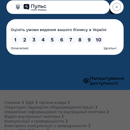
Пошук
Волинська обласна
державна адміністрація
Налаштування
доступності
Головна
ОДА
Органи влади
Структурні підрозділи облдержадміністрації
Управління інформаційної та внутрішньої політики
Відділ внутрішньої політики
Консультації з громадськістю
Електронні консультації з громадськістю