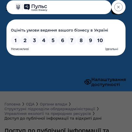
Пошук
Волинська обласна
державна адміністрація
Налаштування
доступності
Головна
ОДА
Органи влади
Структурні підрозділи облдержадміністрації
Управління екології та природних ресурсів
Доступ до публічної інформації та відкриті дані
Доступ до публічної інформації та