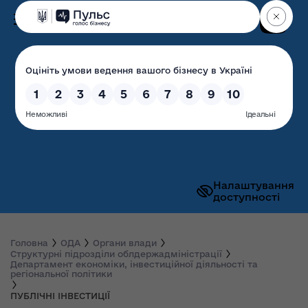
Пошук
Волинська обласна
державна адміністрація
Налаштування
доступності
Головна
ОДА
Органи влади
Структурні підрозділи облдержадміністрації
Департамент економіки, інвестиційної діяльності та
регіональної політики
ПУБЛІЧНІ ІНВЕСТИЦІЇ