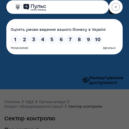
Пошук
Волинська обласна
державна адміністрація
Налаштування
доступності
Головна
ОДА
Органи влади
Апарат облдержадміністрації
Сектор контролю
Сектор контролю