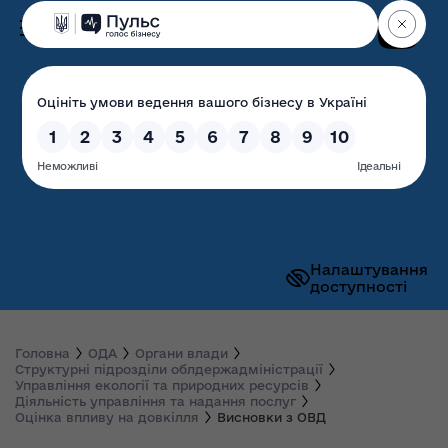
Пошук
Волинська обласна
державна адміністрація
Налаштування
доступності
Головна
ОДА
Органи влади
Структурні підрозділи облдержадміністрації
Управління екології та природних ресурсів
Діяльність управління та надання послуг
Оцінка впливу на довкілля
Висновки з ОВД