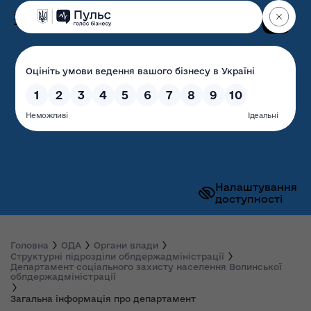
Пошук
Волинська обласна
державна адміністрація
Налаштування
доступності
Головна
ОДА
Органи влади
Структурні підрозділи облдержадміністрації
Департамент соціального захисту населення Волинської
облдержадміністрації
Загальна інформація про департамент