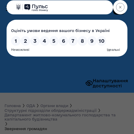
Пошук
Волинська обласна
державна адміністрація
Налаштування
доступності
Головна
ОДА
Органи влади
Структурні підрозділи облдержадміністрації
Департамент житлово-комунального господарства та
капітального будівництва
Звернення громадян