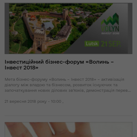
Інвестиційний бізнес-форум «Волинь –
Інвест 2018»
Мета бізнес-форуму «Волинь – Інвест 2018» – активізація
діалогу між владою та бізнесом, розвиток існуючих та
започаткування нових ділових зв’язків, демонстрація переваг
області для потенційних інвесторів, презентація цікавих
інвестиційних проектів.
21 вересня 2018 року - 10:00 ,