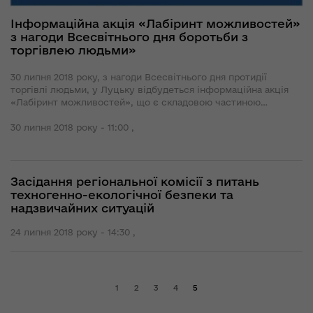
Інформаційна акція «Лабіринт можливостей»
з нагоди Всесвітнього дня боротьби з
торгівлею людьми»
30 липня 2018 року, з нагоди Всесвітнього дня протидії
торгівлі людьми, у Луцьку відбудеться інформаційна акція
«Лабіринт можливостей», що є складовою частиною
інформаційної кампанії «#протиДІЙ торгівлі людьми».
30 липня 2018 року - 11:00 ,
Засідання регіональної комісії з питань
техногенно-екологічної безпеки та
надзвичайних ситуацій
24 липня 2018 року - 14:30 ,
1
2
3
4
5