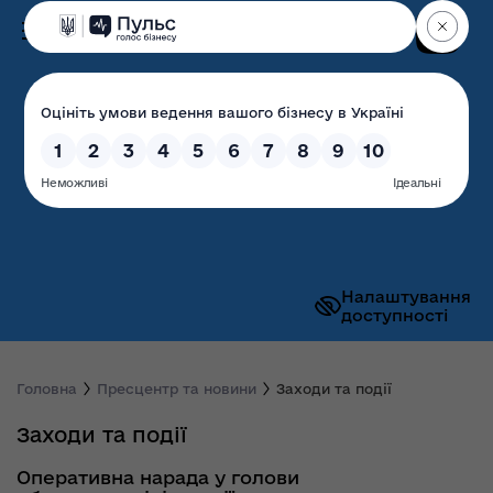
Пошук
Волинська обласна
державна адміністрація
Налаштування
доступності
Головна
Пресцентр та новини
Заходи та події
Заходи та події
Оперативна нарада у голови