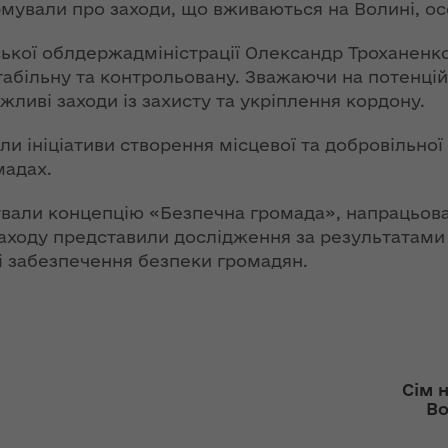
ї
рмували про заходи, що вживаються на Волині, ос
ення
Новий
ня 2018
них
ької облдержадміністрації Олександр Троханенко
адміністративно-
 "Про
табільну та контрольовану. Зважаючи на потенцій
територіальний
у
устрій Волині: які
жливі заходи із захисту та укріплення кордону.
функції мають
новостворені
и ініціативи створення місцевої та добровільної
ення
ння»
районні державні
мадах.
сня
адміністрації
№ 608
ували концепцію «Безпечна громада», напрацьов
ітарну
ходу представили дослідження за результатами с
9 червня в області
рі забезпечення безпеки громадян.
стартувала літня
оздоровча
ення
кампанія для дітей
ня 2018
 "Про
НЕФОРМАТ:
лення
інтерв’ю із
Сім 
заступником
а,
Во
голови ОДА Ігорем
ування
Чуліпою для