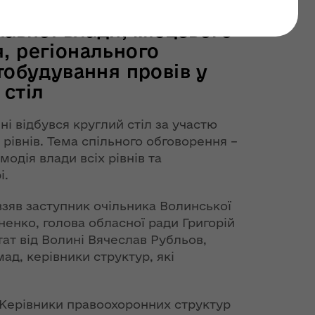
н: комітет ВРУ з питань
жавної влади, місцевого
, регіонального
тобудування провів у
 стіл
і відбувся круглий стіл за участю
 рівнів. Тема спільного обговорення –
модія влади всіх рівнів та
і.
взяв заступник очільника Волинської
ненко, голова обласної ради Григорій
ат від Волині Вячеслав Рубльов,
ад, керівники структур, які
. Керівники правоохоронних структур