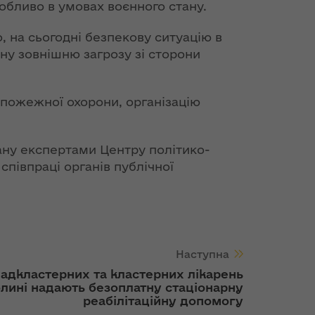
обливо в умовах воєнного стану.
, на сьогодні безпекову ситуацію в
ну зовнішню загрозу зі сторони
 пожежної охорони, організацію
ану експертами Центру політико-
півпраці органів публічної
Наступна
надкластерних та кластерних лікарень
лині надають безоплатну стаціонарну
реабілітаційну допомогу