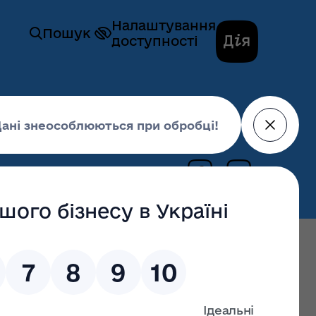
Налаштування
Пошук
доступності
регіонального розвитку та містобудування
14 жовтня 2023,
18:14