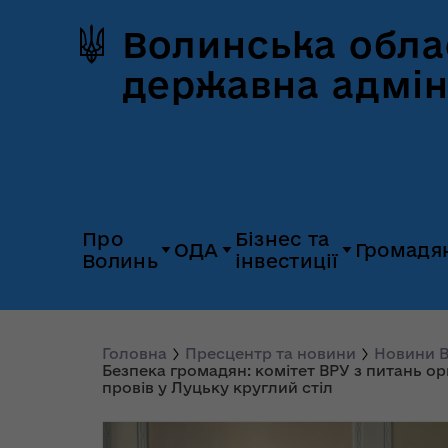
Волинська обла
державна адмін
Про
Бізнес та
ОДА
Громадя
Волинь
інвестиції
Герб та прапор
Дія.Бізнес
Керівництво
Розпорядж
Історія Волині
Платформа
Головна
Пресцентр та новини
Новини В
Органи влади
Відкриті да
Безпека громадян: комітет ВРУ з питань ор
«Пульс»
провів у Луцьку круглий стіл
Природні ресурси
Діяльність
Доступ до
Апарат
UNITED 24
публічної
облдержадміністрації
Паспорт області
Довідник