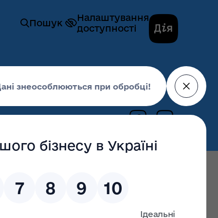
Налаштування
Пошук
доступності
20 травня 2022,
14:36
– їх цінності ні: на