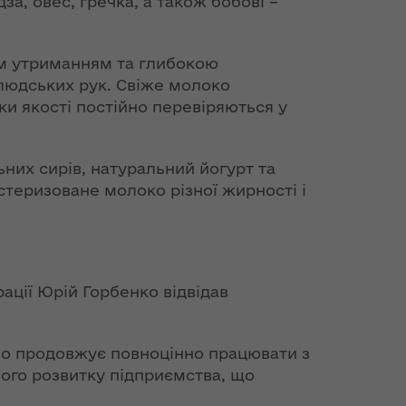
за, овес, гречка, а також бобові –
им утриманням та глибокою
 людських рук. Свіже молоко
и якості постійно перевіряються у
ьних сирів, натуральний йогурт та
стеризоване молоко різної жирності і
ації Юрій Горбенко відвідав
во продовжує повноцінно працювати з
ого розвитку підприємства, що