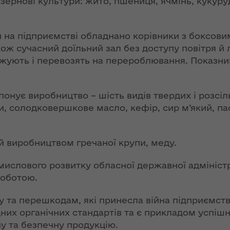
 зернові культури: жито, пшениця, ячмінь, кукуруд
ї
ення
Новий
ня 2018
них
адміністративно-
 "Про
и на підприємстві обладнано корівники з боксов
територіальний
у
кож сучасний доїльний зал без доступу повітря й
устрій Волині: які
ують і перевозять на перероблювання. Показник
функції мають
новостворені
ення
ння»
районні державні
сня
онує виробництво – шість видів твердих і розсіл
адміністрації
№ 608
, солодковершкове масло, кефір, сир м’який, па
ітарну
9 червня в області
стартувала літня
й виробництвом гречаної крупи, меду.
оздоровча
ення
кампанія для дітей
ня 2018
ислового розвитку обласної державної адміністр
 "Про
роботою.
НЕФОРМАТ:
лення
інтерв’ю із
 та перешкодам, які принесла війна підприємст
заступником
а,
х органічних стандартів та є прикладом успішн
голови ОДА Ігорем
ування
у та безпечну продукцію.
Чуліпою для