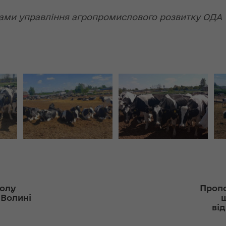
ння
«InsiderMedia».
ергії"
алами управління агропромислового розвитку О
ВІДЕО
ення
Інтерв’ю
ня 2018
заступниці голови
 "Про
ОДА Вікторії
лення
Левчук для ІА
«Конкурент»
а,
ування
ння
Вікторія Левчук
ергії"
про плани на
посаді заступниці
голови ОДА в
ення
ефірі телеканалу
ня 2018
«Громадське
 "Про
інтерактивне
видачі
болу
Проп
телебачення»
 Волині
щ
ві
ування
ння
НЕФОРМАТ: