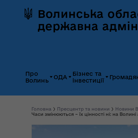
Волинська обла
державна адмін
Про
Бізнес та
ОДА
Громадя
Волинь
інвестиції
Герб та прапор
Дія.Бізнес
Керівництво
Розпорядж
Історія Волині
Платформа
Головна
Пресцентр та новини
Новини В
Органи влади
Відкриті да
Часи змінюються – їх цінності ні: на Вол
«Пульс»
Природні ресурси
Діяльність
Доступ до
Апарат
UNITED 24
публічної
облдержадміністрації
Паспорт області
Довідник