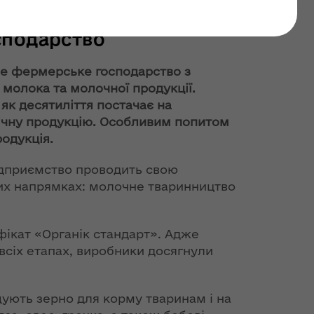
 працює сучасне
сподарство
не фермерське господарство з
 молока та молочної продукції.
як десятиліття постачає на
ічну продукцію. Особливим попитом
одукція.
ідприємство проводить свою
них напрямках: молочне тваринництво
ікат «Органік стандарт». Адже
всіх етапах, виробники досягнули
щують зерно для корму тваринам і на