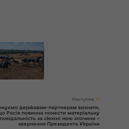
ДА
Наступна
онуємо державам-партнерам визнати,
о Росія повинна понести матеріальну
дповідальність за скоєні нею злочини –
звернення Президента України