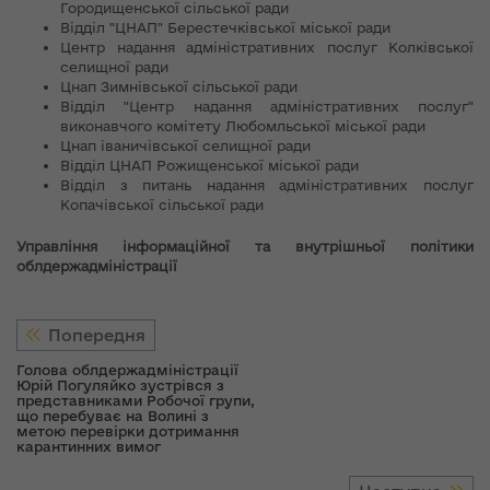
Городищенської сільської ради
Відділ "ЦНАП" Берестечківської міської ради
Центр надання адміністративних послуг Колківської
селищної ради
Цнап Зимнівської сільської ради
Відділ "Центр надання адміністративних послуг"
виконавчого комітету Любомльської міської ради
Цнап іваничівської селищної ради
Відділ ЦНАП Рожищенської міської ради
Відділ з питань надання адміністративних послуг
Копачівської сільської ради
Управління інформаційної та внутрішньої політики
облдержадміністрації
Попередня
Голова облдержадміністрації
Юрій Погуляйко зустрівся з
представниками Робочої групи,
що перебуває на Волині з
метою перевірки дотримання
карантинних вимог