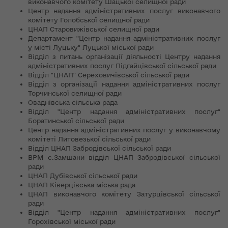
виконавчого комітету Шацької селищної ради
Центр надання адміністративних послуг виконавчого
комітету Голобської селищної ради
ЦНАП Старовижівської селищної ради
Департамент "Центр надання адміністративних послуг
у місті Луцьку" Луцької міської ради
Відділ з питань організації діяльності Центру надання
адміністративних послуг Підгайцівської сільської ради
Відділ "ЦНАП" Сереховичівської сільської ради
Відділ з організації надання адміністративних послуг
Торчинської селищної ради
Оваднівська сільська рада
Відділ "Центр надання адміністративних послуг"
Боратинської сільської ради
Центр надання адміністративних послуг у виконавчому
комітеті Литовезької сільської ради
Відділ ЦНАП Забродівської сільської ради
ВРМ с.Замшани відділ ЦНАП Забродівської сільської
ради
ЦНАП Дубівської сільської ради
ЦНАП Ківерцівська міська рада
ЦНАП виконавчого комітету Затурцівської сільської
ради
Відділ "Центр надання адміністративних послуг"
Горохівської міської ради