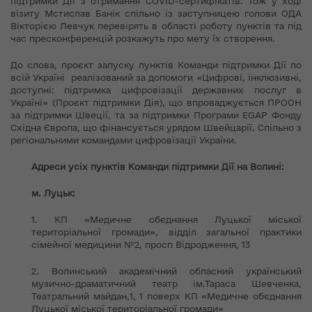
підтримки Дії з отримання СOVID-сертифікатів. Тож у ході
візиту Мстислав Банік спільно із заступницею голови ОДА
Вікторією Левчук перевірять в області роботу пунктів та під
час пресконференцій розкажуть про мету їх створення.
До слова, проєкт запуску пунктів Команди підтримки Дії по
всій Україні реалізований за допомоги «Цифрові, інклюзивні,
доступні: підтримка цифровізації державних послуг в
Україні» (Проєкт підтримки Дія), що впроваджується ПРООН
за підтримки Швеції, та за підтримки Програми EGAP Фонду
Східна Європа, що фінансується урядом Швейцарії. Спільно з
регіональними командами цифровізації України.
Адреси усіх пунктів Команди підтримки Дії на Волині:
м. Луцьк:
1. КП «Медичне обєднання Луцької міської
територіальної громади», відділ загальної практики
сімейної медицини №2, просп Відродження, 13
2. Волинський академічний обласний український
музично-драматичний театр ім.Тараса Шевченка,
Театральний майдан,1, 1 поверх КП «Медичне обєднання
Луцької міської територіальної громади»