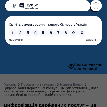
Пошук
Волинська обласна
державна адміністрація
Налаштування
доступності
Головна
Пресцентр та новини
Новини Волині
Цифровізація державних послуг – це оперативність, нова
якість, зменшення впливу людського фактору та
корупційної складової, – Юрій Погуляйко
Цифровізація державних послуг – це