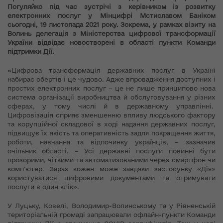
Погуляйко під час зустрічі з керівником із розвитку
електронних послуг у Мінцифрі Мстиславом Баніком
сьогодні, 19 листопада 2021 року. Зокрема, у рамках візиту на
Волинь делегація з Міністерства цифрової трансформації
України відвідає новостворені в області пункти Команди
підтримки Дії.
«Цифрова трансформація державних послуг в Україні
набирає обертів і це чудово. Адже впровадження доступних і
простих електронних послуг – це не лише принципово нова
система організації виробництва й обслуговування у різних
сферах, у тому числі й в державному управлінні.
Цифровізація сприяє зменшенню впливу людського фактору
та корупційної складової в ході надання державних послуг,
підвищує їх якість та оперативність задля покращення життя,
роботи, навчання та відпочинку українців, – зазначив
очільник області. – Усі державні послуги повинні бути
прозорими, чіткими та автоматизованими через смартфон чи
комп’ютер. Зараз кожен може завдяки застосунку «Дія»
користуватися цифровими документами та отримувати
послуги в один клік».
У Луцьку, Ковелі, Володимир-Волинському та у Рівненській
територіальній громаді запрацювали офлайн-пункти Команди