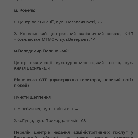
м. Ковель:
1. Центр вакцинації, вул. Незалежності, 75
2. Ковельський центральний залізничний вокзал, КНП
«Ковельське МТМО», вул.Ветеранів, 1А
м.Володимир-Волинський:
Центр вакцинації культурно-мистецький центр, вул.
Князя Василька, 4
Рівненська ОТГ (прикордонна територія, великий потік
людей)
Пункти щеплення:
1. с.Забужжя, вул. Шкільна, 1-А
2. с.Гуща, вул. Прикордонників, 68
Перелік центрів надання адміністративних послуг у
Волинській області, де також можна отримати