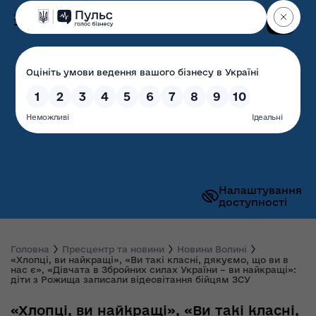
Пошук
Волинська обласна
державна адміністрація
Налаштування
доступності
Головна
Пресцентр та новини
Новини Волині
«Хлопці, ви найкращі», «Ви такі класні, дякуємо, що ви в
нас є», «Дівчата в Збройних силах України – ви найкращі»:
діти з Рожища записали відеовітання бійцям ЗСУ
«Хлопці, ви найкращі», «Ви такі класні,