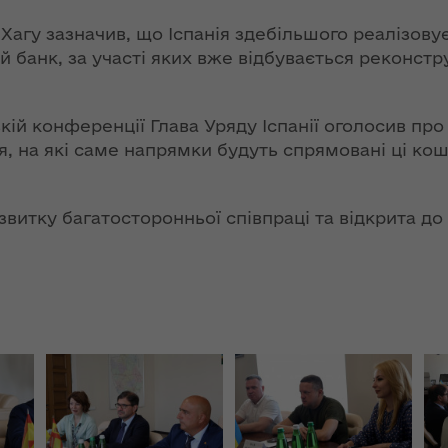
ння
«InsiderMedia».
ергії"
агу зазначив, що Іспанія здебільшого реалізову
ВІДЕО
 банк, за участі яких вже відбувається реконстру
ення
Інтерв’ю
ня 2018
заступниці голови
 "Про
ій конференції Глава Уряду Іспанії оголосив про
ОДА Вікторії
лення
я, на які саме напрямки будуть спрямовані ці ко
Левчук для ІА
«Конкурент»
а,
ування
витку багатосторонньої співпраці та відкрита до 
ння
Вікторія Левчук
ергії"
про плани на
посаді заступниці
голови ОДА в
ення
ефірі телеканалу
ня 2018
«Громадське
 "Про
інтерактивне
видачі
телебачення»
ування
ння
НЕФОРМАТ: