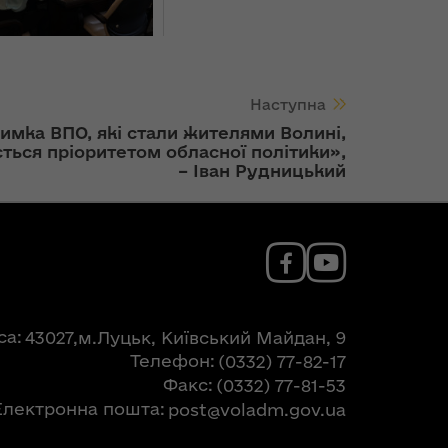
Наступна
имка ВПО, які стали жителями Волині,
ться пріоритетом обласної політики»,
– Іван Рудницький
са
43027,м.Луцьк, Київський Майдан, 9
Телефон
(0332) 77-82-17
Факс
(0332) 77-81-53
Електронна пошта
post@voladm.gov.ua