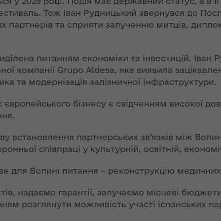
ся у 2029 році. Подія має державний статус, а в 
ї
ення
стиваль. Тож Іван Рудницький звернувся до Пос
Новий
ня 2018
х партнерів та сприяти залученню митців, диплом
них
адміністративно-
 "Про
територіальний
у
устрій Волині: які
иділена питанням економіки та інвестицій. Іван Р
функції мають
ої компанії Grupo Aldesa, яка виявила зацікавлен
новостворені
ення
ння»
районні державні
ка та модернізація залізничної інфраструктури.
сня
адміністрації
№ 608
 європейського бізнесу є свідченням високої дові
ітарну
ння.
9 червня в області
стартувала літня
у встановлення партнерських зв’язків між Волин
оздоровча
ення
ронньої співпраці у культурній, освітній, економ
кампанія для дітей
ня 2018
 "Про
 для Волині питання – реконструкцію медичних 
НЕФОРМАТ:
лення
інтерв’ю із
тів, надаємо гарантії, залучаємо місцеві бюджет
заступником
а,
ням розглянути можливість участі іспанських парт
голови ОДА Ігорем
ування
Чуліпою для