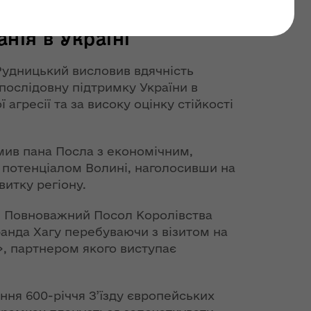
і Повноважним Послом
анія в Україні
 Рудницький висловив вдячність
послідовну підтримку України в
 агресії та за високу оцінку стійкості
мив пана Посла з економічним,
 потенціалом Волині, наголосивши на
итку регіону.
і Повноважний Посол Королівства
ранда Хагу перебуваючи з візитом на
», партнером якого виступає
ння 600-річчя З’їзду європейських