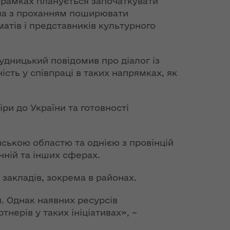
її рамках планується започаткувати
ла з проханням поширювати
атів і представників культурного
удницький повідомив про діалог із
ість у співпраці в таких напрямках, як
ри до України та готовності
ською областю та однією з провінцій
ічній та інших сферах.
закладів, зокрема в районах.
и. Однак наявних ресурсів
нерів у таких ініціативах», –