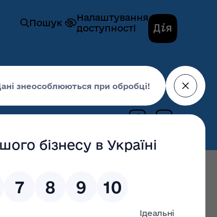
Налаштування
Пошук
доступності
01 серпня 2025,
14:01
 зустрівся з