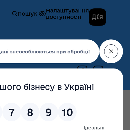
Налаштування
Пошук
доступності
ацьких озер. ФОТО/ВІДЕО
16 червня 2021,
12:12
ремонтовано 26 км