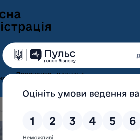
сна
істрація
Пресцентр
Корисна
нам
та новини
інформація
Оголошення
Інформація для
ення
ветеранів
Новини Волині
олині
Капітально відремонтовано 26 км дороги до Ш
ні
Інформація для
е-Ветеран
Фотогалерея
ВПО
Капітально від
Відеогалерея
Подати е-