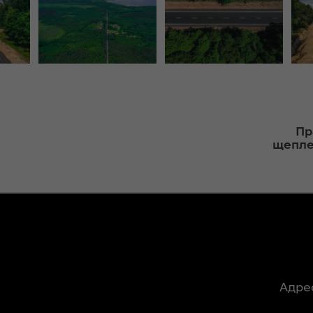
ння
«InsiderMedia».
ергії"
ВІДЕО
ення
Інтерв’ю
ня 2018
заступниці голови
 "Про
ОДА Вікторії
лення
Левчук для ІА
«Конкурент»
а,
Пр
ування
щепле
ння
Вікторія Левчук
ергії"
про плани на
посаді заступниці
голови ОДА в
ення
ефірі телеканалу
ня 2018
«Громадське
 "Про
інтерактивне
видачі
телебачення»
Адре
ування
ння
НЕФОРМАТ: