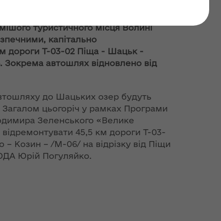
ких озер. ФОТО/ВІДЕО
мішого туристичного місця Волині
зпечними, капітально
м дороги Т-03-02 Піща - Шацьк -
. Зокрема автошлях відновлено від
автошляху до Шацьких озер будуть
. Загалом цьогоріч у рамках Програми
одимира Зеленського «Велике
 відремонтувати 45,5 км дороги Т-03-
– Козин – /М-06/ на відрізку від Піщи
 ОДА Юрій Погуляйко.