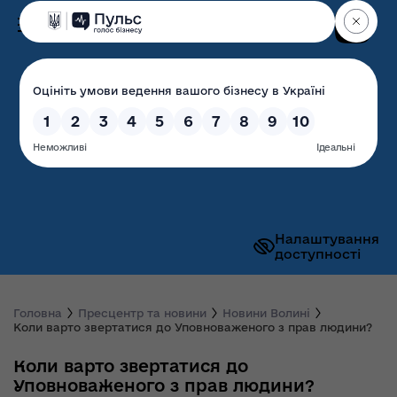
Пошук
Волинська обласна
державна адміністрація
Налаштування
доступності
Головна
Пресцентр та новини
Новини Волині
Коли варто звертатися до Уповноваженого з прав людини?
Коли варто звертатися до
Уповноваженого з прав людини?