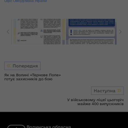
Офіс Омбудсмана України
Попередня
Як на Волині «Тернове Поле»
готує захисників до бою
Наступна
У військовому ліцеї цьогоріч
майже 400 випускників
Волинська обласна