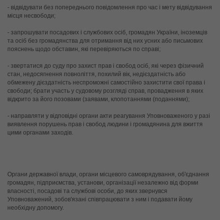
- відвідувати без попереднього повідомлення про час і мету відвідування 
місця несвободи;
- запрошувати посадових і службових осіб, громадян України, іноземців 
та осіб без громадянства для отримання від них усних або письмових 
пояснень щодо обставин, які перевіряються по справі;
- звертатися до суду про захист прав і свобод осіб, які через фізичний 
стан, недосягнення повноліття, похилий вік, недієздатність або 
обмежену дієздатність неспроможні самостійно захистити свої права і 
свободи; брати участь у судовому розгляді справ, провадження в яких 
відкрито за його позовами (заявами, клопотаннями (поданнями);
- направляти у відповідні органи акти реагування Уповноваженого у разі 
виявлення порушень прав і свобод людини і громадянина для вжиття 
цими органами заходів.
Органи державної влади, органи місцевого самоврядування, об'єднання 
громадян, підприємства, установи, організації незалежно від форми 
власності, посадові та службові особи, до яких звернувся 
Уповноважений, зобов'язані співпрацювати з ним і подавати йому 
необхідну допомогу.