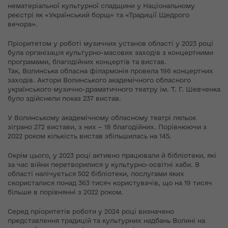
нематеріальної культурної спадщини у Національному
реєстрі як «Український борщ» та «Традиції Щедрого
вечора».
Пріоритетом у роботі музичних установ області у 2023 році
була організація культурно-масових заходів з концертними
програмами, благодійних концертів та вистав.
Так, Волинська обласна філармонія провела 196 концертних
заходів. Актори Волинського академічного обласного
українського музично-драматичного театру ім. Т. Г. Шевченка
було здійснели показ 237 вистав.
У Волинському академічному обласному театрі ляльок
зіграно 272 вистави, з них – 18 благодійних. Порівнюючи з
2022 роком кількість вистав збільшилась на 145.
Окрім цього, у 2023 році активно працювали й бібліотеки, які
за час війни перетворилися у культурно-освітні хаби. В
області налічується 502 бібліотеки, послугами яких
скористалися понад 363 тисяч користувачів, що на 19 тисяч
більше в порівнянні з 2022 роком.
Серед пріоритетів роботи у 2024 році визначено
представлення традицій та культурних надбань Волині на