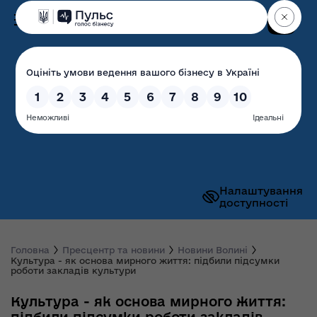
Пошук
Волинська обласна
державна адміністрація
Налаштування
доступності
Головна
Пресцентр та новини
Новини Волині
Культура - як основа мирного життя: підбили підсумки
роботи закладів культури
Культура - як основа мирного життя: