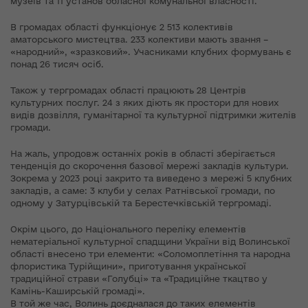
музеїв та 11 установ обласної комунальної власності.
В громадах області функціонує 2 513 колективів
аматорського мистецтва. 233 колективи мають звання –
«народний», «зразковий». Учасниками клубних формувань є
понад 26 тисяч осіб.
Також у тергромадах області працюють 28 Центрів
культурних послуг. 24 з яких діють як простори для нових
видів дозвілля, гуманітарної та культурної підтримки жителів
громади.
На жаль, упродовж останніх років в області зберігається
тенденція до скорочення базової мережі закладів культури.
Зокрема у 2023 році закрито та виведено з мережі 5 клубних
закладів, а саме: 3 клуби у селах Ратнівської громади, по
одному у Затурцівській та Берестечківській тергромаді.
Окрім цього, до Національного переліку елементів
нематеріальної культурної спадщини України від Волинської
області внесено три елементи: «Соломоплетіння та народна
флористика Турійщини», приготування української
традиційної страви «Голубці» та «Традиційне ткацтво у
Камінь-Каширській громаді».
В той же час, Волинь доєдналася до таких елементів