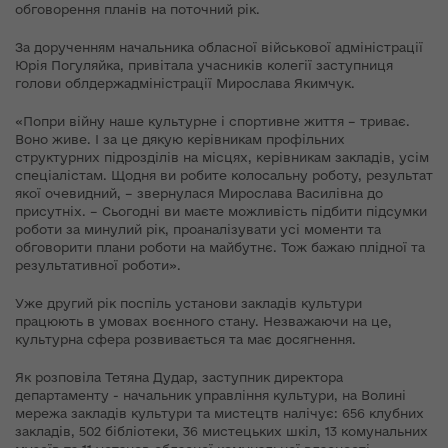
обговорення планів на поточний рік.
За дорученням начальника обласної військової адміністрації
Юрія Погуляйка, привітала учасників колегії заступниця
голови облдержадміністрації Мирослава Якимчук.
«Попри війну наше культурне і спортивне життя – триває.
Воно живе. І за це дякую керівникам профільних
структурних підрозділів на місцях, керівникам закладів, усім
спеціалістам. Щодня ви робите колосальну роботу, результат
якої очевидний, – звернулася Мирослава Василівна до
присутніх. – Сьогодні ви маєте можливість підбити підсумки
роботи за минулий рік, проаналізувати усі моменти та
обговорити плани роботи на майбутнє. Тож бажаю плідної та
результативної роботи».
Уже другий рік поспіль установи закладів культури
працюють в умовах воєнного стану. Незважаючи на це,
культурна сфера розвивається та має досягнення.
Як розповіла Тетяна Дудар, заступник директора
департаменту - начальник управління культури, на Волині
мережа закладів культури та мистецтв налічує: 656 клубних
закладів, 502 бібліотеки, 36 мистецьких шкіл, 13 комунальних