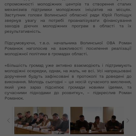
спроможності молодіжних центрів та створення сталих
механізмів підтримки молодіжних ініціатив на місцях.
Заступник голови Волинської обласної ради Юрій Поліщук
звернув увагу на потребі проаналізувати фінансування
заходів діючих молодіжних програм в області та їх
результативність.
Підсумовуючи, т.в.о. начальника Волинської ОВА Роман
Романюк наголосив на важливості посилення реалізації
молодіжної політики в громадах області.
«Більшість громад уже активно взаємодіють і підтримують
молодіжні осередки, однак, на жаль, не всі. Усі напрацьовані
доручення будуть зафіксовані в протоколі та доведені до
виконання. Молодь сьогодні – це носій сучасного мислення,
який уже зараз підсилює громади новими ідеями, та
сучасними підходами до розвитку», – підкреслив Роман
Романюк.