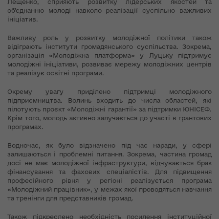
Лещенко, сприяють розвитку лідерських якостей та
об’єднанню молоді навколо реалізації суспільно важливих
ініціатив.
Важливу роль у розвитку молодіжної політики також
відіграють інститути громадянського суспільства. Зокрема,
організація «Молодіжна платформа» у Луцьку підтримує
молодіжні ініціативи, розвиває мережу молодіжних центрів
та реалізує освітні програми.
Окрему увагу приділено підтримці молодіжного
підприємництва. Волинь входить до числа областей, які
пілотують проєкт «Молодіжні гарантії» за підтримки ЮНІСЕФ.
Крім того, молодь активно залучається до участі в грантових
програмах.
Водночас, як було відзначено під час наради, у сфері
залишаються і проблемні питання. Зокрема, частина громад
досі не має молодіжної інфраструктури, відчувається брак
фінансування та фахових спеціалістів. Для підвищення
професійного рівня у регіоні реалізується програма
«Молодіжний працівник», у межах якої проводяться навчання
та тренінги для представників громад.
Також підкреслено необхідність посилення інституційної