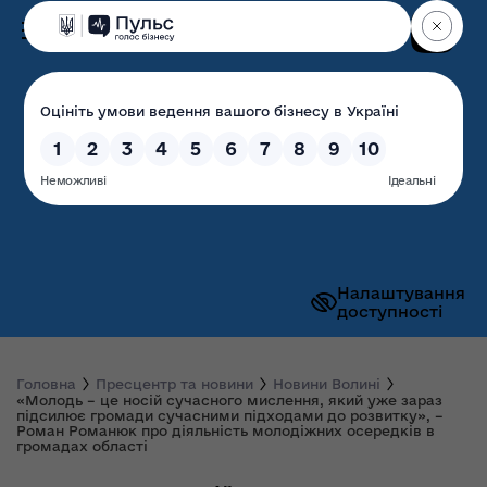
Пошук
Волинська обласна
державна адміністрація
Налаштування
доступності
Головна
Пресцентр та новини
Новини Волині
«Молодь – це носій сучасного мислення, який уже зараз
підсилює громади сучасними підходами до розвитку», –
Роман Романюк про діяльність молодіжних осередків в
громадах області