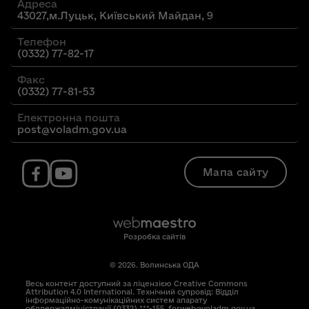
Адреса
43027,м.Луцьк, Київський Майдан, 9
Телефон
(0332) 77-82-17
Факс
(0332) 77-81-53
Електронна пошта
post@voladm.gov.ua
Мапа сайту
Розробка сайтів
© 2026. Волинська ОДА
Весь контент доступний за ліцензією Creative Commons
Attribution 4.0 International. Технічний супровід: Відділ
інформаційно-комунікаційних систем апарату
облдержадміністрації (0332) ***-155, forweb@voladm.gov.ua