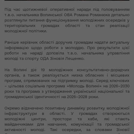
Під час щотижневої оперативної наради під головуванням
т.в.о. начальника Волинської ОВА Романа Романюка детально
розглянули питання функціонування молодіжних осередків у
територіальних громадах області та стан реалізації
молодіжної політики.
Раніше керівник області доручив громадам надати актуальну
інформацію щодо роботи з молоддю. Про результати цієї
роботи на нараді доповіла т.в.о. начальника управління
молоді та спорту ОДА Зіновія Лещенко.
На Волині діє 19 молодіжних консультативно-дорадчих
органів, а також реалізується низка обласних і місцевих
програм, спрямованих на підтримку молоді. Серед ключових
– цільова соціальна програма «Молодь Волині» на 2026–2030
роки та програма з утвердження української національної та
громадянської ідентичності на 2026–2028 роки.
Окремо відзначено позитивну динаміку розвитку молодіжної
інфраструктури в області. У громадах створюються
молодіжні центри, простори та хаби, які стають
майданчиками для навчання, комунікації та громадської
активності молоді. Такі осередки, за словами Зіновії