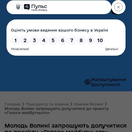
Пошук
Волинська обласна
державна адміністрація
Налаштування
доступності
Головна
Пресцентр та новини
Новини Волині
Молодь Волині запрошують долучитися до проєкту
«Голоси майбутнього»
Молодь Волині запрошують долучитися