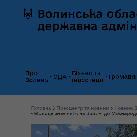
Волинська обла
державна адмін
Про
Бізнес та
ОДА
Громадя
Волинь
інвестиції
Герб та прапор
Дія.Бізнес
Керівництво
Розпорядж
Історія Волині
Платформа
Головна
Пресцентр та новини
Новини В
Органи влади
Відкриті да
«Молодь знає як!»: на Волині до Міжнарод
«Пульс»
Природні ресурси
Діяльність
Доступ до
Апарат
UNITED 24
публічної
облдержадміністрації
Паспорт області
Довідник