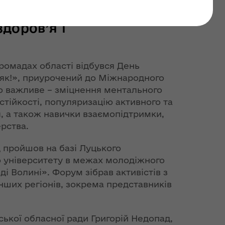
ня молоді говорили
доров’я і
ромадах області відбувся День
 як!», приурочений до Міжнародного
о важливе – зміцнення ментального
стійкості, популяризацію активного та
, а також навички взаємопідтримки,
рства.
д пройшов на базі Луцького
о університету в межах молодіжного
 Волині». Форум зібрав активістів з
 інших регіонів, зокрема представників
ької обласної ради Григорій Недопад,