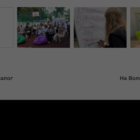
ння
«InsiderMedia».
ергії"
ВІДЕО
ення
Інтерв’ю
ня 2018
заступниці голови
 "Про
ОДА Вікторії
лення
Левчук для ІА
«Конкурент»
а,
ування
ння
Вікторія Левчук
ергії"
іалог
На Вол
про плани на
посаді заступниці
голови ОДА в
ення
ефірі телеканалу
ня 2018
«Громадське
 "Про
інтерактивне
видачі
телебачення»
ування
ння
НЕФОРМАТ: