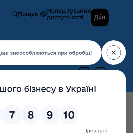
Налаштування
Пошук
доступності
тєстійкість
13 серпня 2025,
11:28
!»: на Волині до