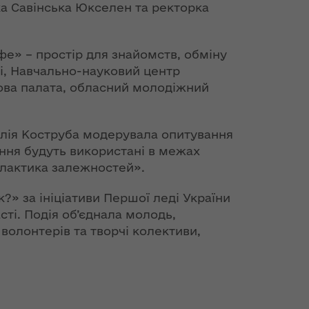
а Савінська Юкселен та ректорка
фе» – простір для знайомств, обміну
ті, Навчально-науковий центр
ова палата, обласний молодіжний
алія Коструба модерувала опитування
ення будуть використані в межах
ілактика залежностей».
?» за ініціативи Першої леді України
ті. Подія об’єднала молодь,
волонтерів та творчі колективи,