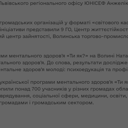
ї
ьвівського регіонального офісу ЮНІСЕФ Анжелік
ення
Новий
ня 2018
них
адміністративно-
 "Про
територіальний
ромадських організацій у форматі «світового ка
у
устрій Волині: які
 ініціативи представили 9 ГО, Центр життєстійкос
функції мають
й центр зайнятості, Волинська торгово-промисл
новостворені
ення
ння»
районні державні
сня
адміністрації
ми ментального здоров’я «Ти як?» на Волині Нат
№ 608
ального здоров’я. До слова, результати дослідж
ітарну
9 червня в області
нтальне здоров’я молоді: психоедукація та проф
стартувала літня
оздоровча
країнської програми ментального здоров’я «Ти як
ення
кампанія для дітей
пили понад 700 учасників у різних громадах облас
ня 2018
врядування, соціальної сфери, медицини, освіти, 
 "Про
НЕФОРМАТ:
громадами і громадським сектором.
лення
інтерв’ю із
заступником
а,
голови ОДА Ігорем
ування
Чуліпою для