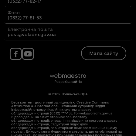
(0332) 77-82-17
Факс
(0332) 77-81-53
Електронна пошта
post@voladm.gov.ua
Мапа сайту
Розробка сайтів
© 2026. Волинська ОДА
Весь контент доступний за ліцензією Creative Commons
Attribution 4.0 International. Технічний супровід: Відділ
інформаційно-комунікаційних систем апарату
облдержадміністрації (0332) ***-155, forweb@voladm.gov.ua
Відповідальні за зміст сторінок веб-порталу
облдержадміністрації: управління, відділи та сектори апарату
облдержадміністрації, структурні підрозділи
облдержадміністрації, веб-сторінки яких розміщені на цьому
порталі. Використання будь-яких матеріалів, що опубліковані на
цьому сайті, дозволяється при умові зазначення посилання (для