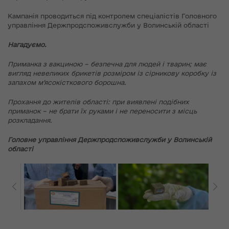
Кампанія проводиться під контролем спеціалістів Головного
управління Держпродспоживслужби у Волинській області
Нагадуємо.
Приманка з вакциною – безпечна для людей і тварин; має
вигляд невеликих брикетів розміром із сірникову коробку із
запахом м’ясокісткового борошна.
Прохання до жителів області: при виявлені подібних
приманок – не брати їх руками і не переносити з місць
розкладання.
Головне управл
іння Держпродспоживслужби у Волинській
області