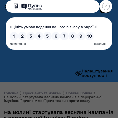
Пошук
Волинська обласна
державна адміністрація
Налаштування
доступності
Головна
Пресцентр та новини
Новини Волині
На Волині стартувала весняна кампанія з пероральної
імунізації диких м’ясоїдних тварин проти сказу
На Волині стартувала весняна кампанія