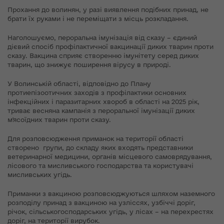
Прохання до волинян, у разі виявлення подібних принад, не
брати їх руками і не переміщати з місць розкладання.
Наголошуємо, пероральна імунізація від сказу – єдиний
дієвий спосіб профілактичної вакцинації диких тварин проти
сказу. Вакцина сприяє створенню імунітету серед диких
тварин, що знижує поширення вірусу в природі.
У Волинській області, відповідно до Плану
протиепізоотичних заходів з профілактики основних
інфекційних і паразитарних хвороб в області на 2025 рік,
триває весняна кампанія з пероральної імунізації диких
м'ясоїдних тварин проти сказу.
Для розповсюдження приманок на території області
створено групи, до складу яких входять представники
ветеринарної медицини, органів місцевого самоврядування,
лісового та мисливського господарства та користувачі
мисливських угідь.
Приманки з вакциною розповсюджуються шляхом наземного
розподілу принад з вакциною на узліссях, узбіччі доріг,
річок, сільськогосподарських угідь, у лісах – на перехрестях
доріг, на території вирубок.