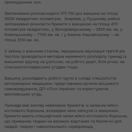
прикордонних зон.
Заплановано розповсюдити 375 750 доз вакцини на площі
15030 квадратних кілометрів. Зокрема, у Луцькому районі
заплановано розкласти брикети з вакциною на площі 4111
кілометрів квадратних, у Володимирському – 2300 км. кв, у
Ковельському – 7700 км. кв. і у Камінь-Каширському – на
площі 3130 км. кв.
У зв'язку з воєнним станом, пероральна імунізація третій рік
поспіль проводиться методом наземного розподілу принад із
вакциною вручну на узліссях, на узбіччі доріг, біля річок, на
сільськогосподарських угіддях тощо.
Вакцину розкладають робочі групи в складі спеціалістів
ветеринарної медицини, представники органів місцевого
самоврядування, ДП «Ліси України» та користувачів
мисливських угідь.
Принада має вигляд невеликих брикетів із запахом м'ясо-
кісткового борошна, всередині яких капсула із вакциною.
Брикети мають специфічний запах м’ясо-кісткового борошна,
що приманює тварин на великих відстанях та безпечні для
людей, тварин і навколишнього середовища.