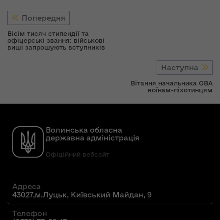
Попередня
Вісім тисяч стипендії та
офіцерські звання: військові
виші запрошують вступників
Наступна
Вітання начальника ОВА
воїнам-піхотинцям
Волинська обласна
державна адміністрація
Офіційний вебсайт
Адреса
43027,м.Луцьк, Київський Майдан, 9
Телефон