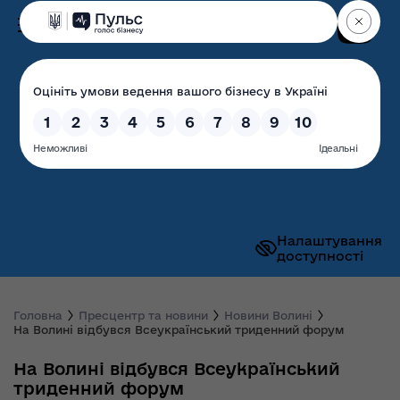
Пошук
Волинська обласна
державна адміністрація
Налаштування
доступності
Головна
Пресцентр та новини
Новини Волині
На Волині відбувся Всеукраїнський триденний форум
На Волині відбувся Всеукраїнський
триденний форум