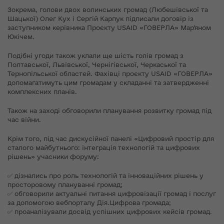
Зокрема, голови двох волинських громад (Любешівської та
Шацької) Олег Кух і Сергій Карпук підписали договір із
заступником керівника Проєкту USAID «ГОВЕРЛА» Мар’яном
Юкічем.
Подібні угоди також уклали ще шість голів громад з
Полтавської, Львівської, Чернігівської, Черкаської та
Тернопільської областей. Фахівці проєкту USAID «ГОВЕРЛА»
допомагатимуть цим громадам у складанні та затвердженні
комплексних планів.
Також на заході обговорили планування розвитку громад під
час війни.
Крім того, під час дискусійної панелі «Цифровий простір для
сталого майбутнього: інтеграція технологій та цифрових
рішень» учасники форуму:
✅ дізнались про роль технологій та інноваційних рішень у
просторовому плануванні громад;
✅ обговорили актуальні питання цифровізації громад і послуг
за допомогою вебпорталу Дія.Цифрова громада;
✅ проаналізували досвід успішних цифрових кейсів громад.