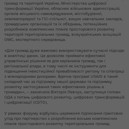
громад та територій України, Міністерства цифрової
трансформації України, обласних військових адміністрацій,
органів місцевого самоврядування, містобудівної,
землевпорядної та ГІС-спільнот, вищих навчальних закладів,
громадських організацій та їх об’єднань, потенційних
розробників комплексних планів просторового розвитку
територій територіальних громад, всеукраїнських асоціацій
ОМС, експертного середовища.
«Для громад дуже важливо використовувати сучасні підходи
в аналітиці даних. Це дозволяє приймати ефективні
управлінські рішення як для керівників громад, так і
регіональної влади, в тому числі як інструменти для
підвищення інвестиційної привабливості регіону та співпраці
з міжнародними донорами. Вдячна програмі USAID в такий
складний час за підтримку нашої держави та підтримку
розвитку застосування таких ефективних рішень в
громадах», – зазначила Вікторія Левчук, заступниця голови
ОДА з питань цифрового розвитку, цифрових трансформацій
і цифровізації (CDTO).
У рамках форуму відбулась церемонія підписання грантових
угод про партнерство з розроблення восьми комплексних
планів просторового розвитку територіальних громад.