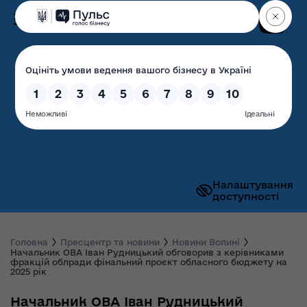
Пошук
Волинська обласна
державна адміністрація
Налаштування
доступності
Головна
Пресцентр та новини
Новини Волині
Начальник ОВА Іван Рудницький обговорив з керівниками
фракцій облради фінальний проєкт обласного бюджету на
2025 рік
Начальник ОВА Іван Рудницький