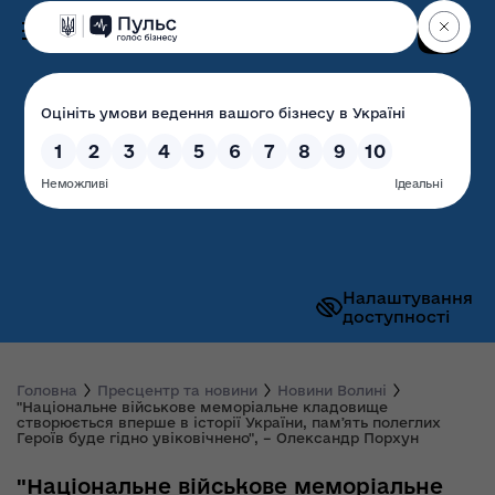
Пошук
Волинська обласна
державна адміністрація
Налаштування
доступності
Головна
Пресцентр та новини
Новини Волині
"Національне військове меморіальне кладовище
створюється вперше в історії України, памʼять полеглих
Героїв буде гідно увіковічнено", – Олександр Порхун
"Національне військове меморіальне