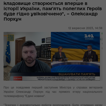
кладовище створюється вперше в
історії України, памʼять полеглих Героїв
буде гідно увіковічнено", – Олександр
Порхун
12 вересня 2023,
14:38
Про це повідомив перший заступник Міністра у справах ветеранів
України Олександр Порхун під час прямого етеру національного
телемарафону "Єдині новини".
“Технічно і документально роботи розпочалися. Було отримано низку