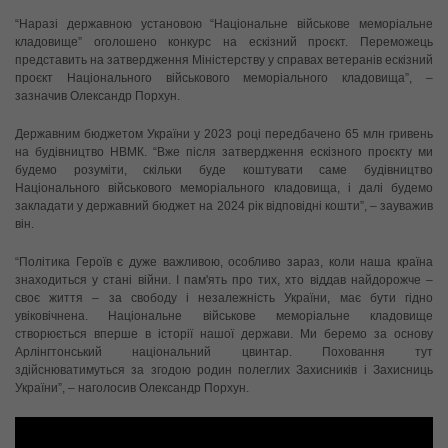
“Наразі державною установою “Національне військове меморіальне
кладовище” оголошено конкурс на ескізний проєкт. Переможець
представить на затвердження Міністерству у справах ветеранів ескізний
проєкт Національного військового меморіального кладовища”, –
зазначив Олександр Порхун.
Державним бюджетом України у 2023 році передбачено 65 млн гривень
на будівництво НВМК. “Вже після затвердження ескізного проєкту ми
будемо розуміти, скільки буде коштувати саме будівництво
Національного військового меморіального кладовища, і далі будемо
закладати у державний бюджет на 2024 рік відповідні кошти”, – зауважив
він.
“Політика Героїв є дуже важливою, особливо зараз, коли наша країна
знаходиться у стані війни. І пам'ять про тих, хто віддав найдорожче –
своє життя – за свободу і незалежність України, має бути гідно
увіковічнена. Національне військове меморіальне кладовище
створюється вперше в історії нашої держави. Ми беремо за основу
Арлінгтонський національний цвинтар. Поховання тут
здійснюватимуться за згодою родин полеглих Захисників і Захисниць
України”, – наголосив Олександр Порхун.