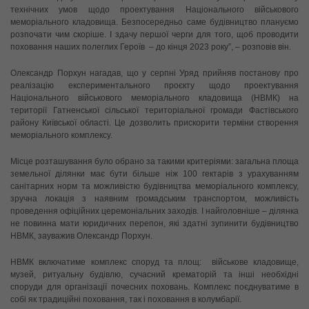
технічних умов щодо проектування Національного військового
меморіального кладовища. Безпосередньо саме будівництво плануємо
розпочати чим скоріше. І здачу першої черги для того, щоб проводити
поховання наших полеглих Героїв – до кінця 2023 року”, – розповів він.
Олександр Порхун нагадав, що у серпні Уряд прийняв постанову про
реалізацію експериментального проєкту щодо проектування
Національного військового меморіального кладовища (НВМК) на
території Гатненської сільської територіальної громади Фастівського
району Київської області. Це дозволить прискорити терміни створення
меморіального комплексу.
Місце розташування було обрано за такими критеріями: загальна площа
земельної ділянки має бути більше ніж 100 гектарів з урахуванням
санітарних норм та можливістю будівництва меморіального комплексу,
зручна локація з наявним громадським транспортом, можливість
проведення офіційних церемоніальних заходів. І найголовніше – ділянка
не повинна мати юридичних перепон, які здатні зупинити будівництво
НВМК, зауважив Олександр Порхун.
НВМК включатиме комплекс споруд та площ: військове кладовище,
музей, ритуальну будівлю, сучасний крематорій та інші необхідні
споруди для організації почесних поховань. Комплекс поєднуватиме в
собі як традиційні поховання, так і поховання в колумбарії.