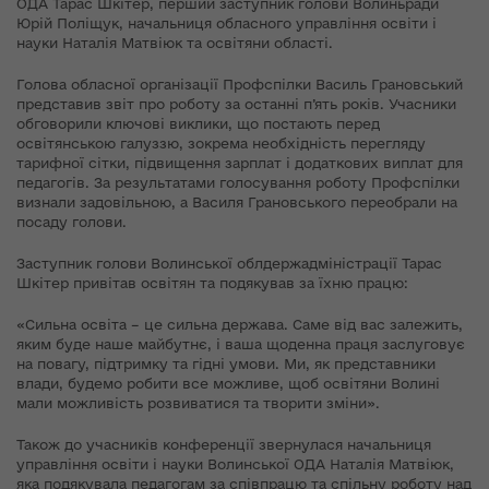
ОДА Тарас Шкітер, перший заступник голови Волиньради
Юрій Поліщук, начальниця обласного управління освіти і
науки Наталія Матвіюк та освітяни області.
Голова обласної організації Профспілки Василь Грановський
представив звіт про роботу за останні п’ять років. Учасники
обговорили ключові виклики, що постають перед
освітянською галуззю, зокрема необхідність перегляду
тарифної сітки, підвищення зарплат і додаткових виплат для
педагогів. За результатами голосування роботу Профспілки
визнали задовільною, а Василя Грановського переобрали на
посаду голови.
Заступник голови Волинської облдержадміністрації Тарас
Шкітер привітав освітян та подякував за їхню працю:
«Сильна освіта – це сильна держава. Саме від вас залежить,
яким буде наше майбутнє, і ваша щоденна праця заслуговує
на повагу, підтримку та гідні умови. Ми, як представники
влади, будемо робити все можливе, щоб освітяни Волині
мали можливість розвиватися та творити зміни».
Також до учасників конференції звернулася начальниця
управління освіти і науки Волинської ОДА Наталія Матвіюк,
яка подякувала педагогам за співпрацю та спільну роботу над