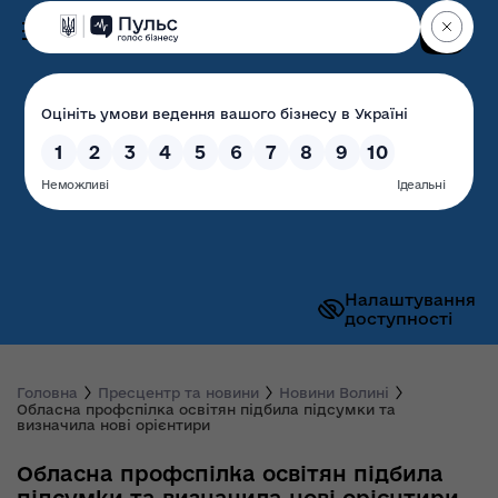
Пошук
Волинська обласна
державна адміністрація
Налаштування
доступності
Головна
Пресцентр та новини
Новини Волині
Обласна профспілка освітян підбила підсумки та
визначила нові орієнтири
Обласна профспілка освітян підбила