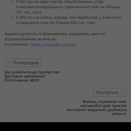
3 100 грн на один гектар оброблюваних угідь
сільськогосподарського призначення (але не більше
372 тис. грн);
5 300 грн на кожну корову, яка перебуває у власності
отримувача (але не більше 530 тис. грн).
Зареєструватись в Державному аграрному реєстрі
агровиробникам можна за
посиланням:
https://www.dar.gov.ua/
.
Попередня
Що робити якщо пропустив
бустерне щеплення?
Роз’яснення МОЗ
Наступна
Волинь отримала нові
автомобілі для пунктів
екстреної медичної допомоги
області