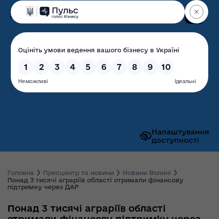
Пошук
Волинська обласна
державна адміністрація
Налаштування
доступності
Головна
Пресцентр та новини
Новини Волині
Понад 3 тисячі аграріїв області отримали фінансову
підтримку через ДАР
Понад 3 тисячі аграріїв області