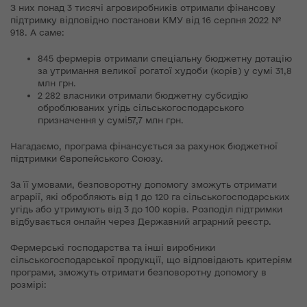
З них понад 3 тисячі агровиробників отримали фінансову
підтримку відповідно постанови КМУ від 16 серпня 2022 №
918. А саме:
845 фермерів отримали спеціальну бюджетну дотацію
за утримання великої рогатої худоби (корів) у сумі 31,8
млн грн.
2 282 власники отримали бюджетну субсидію
оброблюваних угідь сільськогосподарського
призначення у сумі57,7 млн грн.
Нагадаємо, програма фінансується за рахунок бюджетної
підтримки Європейського Союзу.
За її умовами, безповоротну допомогу зможуть отримати
аграрії, які обробляють від 1 до 120 га сільськогосподарських
угідь або утримують від 3 до 100 корів. Розподіл підтримки
відбувається онлайн через Державний аграрний реєстр.
Фермерські господарства та інші виробники
сільськогосподарської продукції, що відповідають критеріям
програми, зможуть отримати безповоротну допомогу в
розмірі: