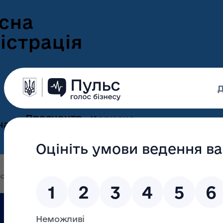
сна
істрація
Пресцентр
Корисна
нам
та новини
інформація
Оголошення
Інформація для
ення
ветеранів
Новини Волині
олині
Правовий і соціальний захист постраждалих ві
ні
Інформація для
е-Ветеран
Фотогалерея
ВПО
Правовий і соці
Відеогалерея
Подати е-