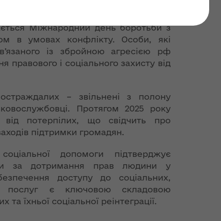
ід СНПК
чається Міжнародний день боротьби з
ом в умовах конфлікту. Особи, які
ов’язаного із збройною агресією рф
я правового і соціального захисту від
остраждалих – звільнені з полону
ьковослужбовці. Протягом 2025 року
 від потерпілих, що свідчить про
заходів підтримки громадян.
соціальної допомоги підтверджує
аїни за дотримання прав людини у
езпечення доступу до соціальних,
х послуг є ключовою складовою
 та їхньої соціальної реінтеграції.