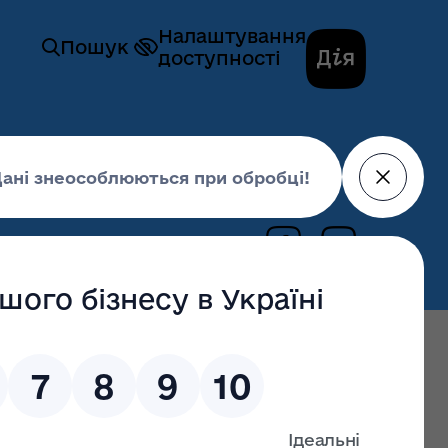
Налаштування
Пошук
доступності
д СНПК
19 червня 2025,
10:08
альний захист