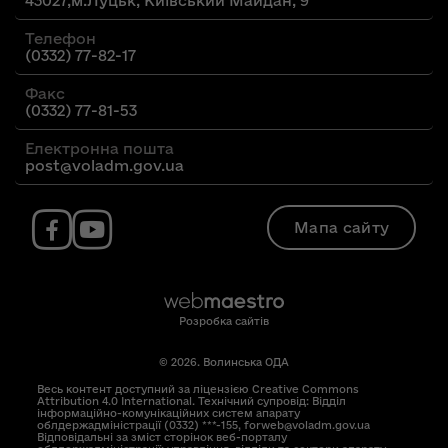
43027,м.Луцьк, Київський Майдан, 9
Телефон
(0332) 77-82-17
Факс
(0332) 77-81-53
Електронна пошта
post@voladm.gov.ua
Мапа сайту
Розробка сайтів
© 2026. Волинська ОДА
Весь контент доступний за ліцензією Creative Commons
Attribution 4.0 International. Технічний супровід: Відділ
інформаційно-комунікаційних систем апарату
облдержадміністрації (0332) ***-155, forweb@voladm.gov.ua
Відповідальні за зміст сторінок веб-порталу