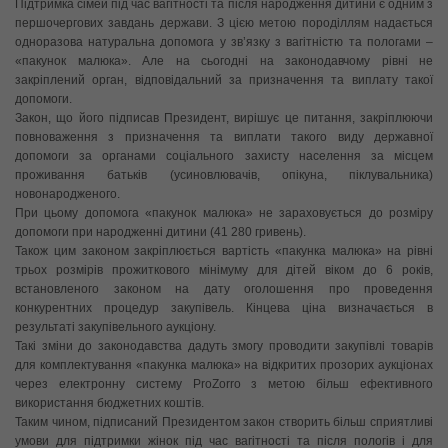
Підтримка сімей під час вагітності та після народження дитини є одним з
першочергових завдань держави. З цією метою породіллям надається
одноразова натуральна допомога у зв’язку з вагітністю та пологами –
«пакунок малюка». Але на сьогодні на законодавчому рівні не
закріплений орган, відповідальний за призначення та виплату такої
допомоги.
Закон, що його підписав Президент, вирішує це питання, закріплюючи
повноваження з призначення та виплати такого виду державної
допомоги за органами соціального захисту населення за місцем
проживання батьків (усиновлювачів, опікуна, піклувальника)
новонародженого.
При цьому допомога «пакунок малюка» не зараховується до розміру
допомоги при народженні дитини (41 280 гривень).
Також цим законом закріплюється вартість «пакунка малюка» на рівні
трьох розмірів прожиткового мінімуму для дітей віком до 6 років,
встановленого законом на дату оголошення про проведення
конкурентних процедур закупівель. Кінцева ціна визначається в
результаті закупівельного аукціону.
Такі зміни до законодавства дадуть змогу проводити закупівлі товарів
для комплектування «пакунка малюка» на відкритих прозорих аукціонах
через електронну систему ProZorro з метою більш ефективного
використання бюджетних коштів.
Таким чином, підписаний Президентом закон створить більш сприятливі
умови для підтримки жінок під час вагітності та після пологів і для