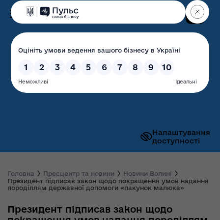
Пошук
Волинська обласна
державна адміністрація
Налаштування
доступності
Головна
Пресцентр та новини
Новини Волині
Президент підписав закон щодо покращення умов надання
породіллям державної допомоги «пакунок малюка»
Президент підписав закон щодо