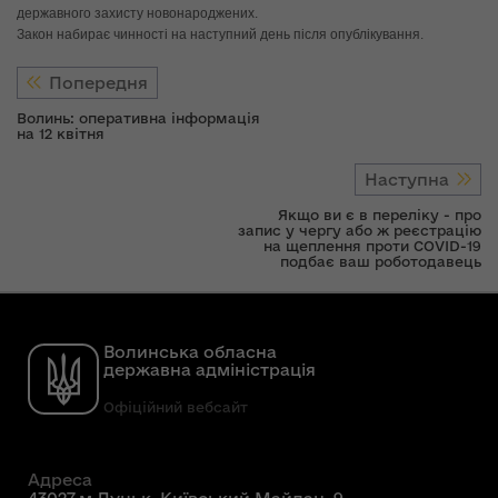
державного захисту новонароджених.
Закон набирає чинності на наступний день після опублікування.
Попередня
Волинь: оперативна інформація
на 12 квітня
Наступна
Якщо ви є в переліку - про
запис у чергу або ж реєстрацію
на щеплення проти COVID-19
подбає ваш роботодавець
Волинська обласна
державна адміністрація
Офіційний вебсайт
Адреса