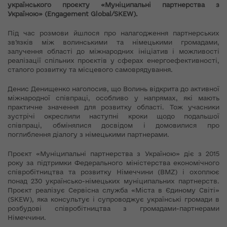
українського проєкту «Муніципальні партнерства з
Україною» (Engagement Global/SKEW).
Під час розмови йшлося про налагодження партнерських
зв’язків між волинськими та німецькими громадами,
залучення області до міжнародних ініціатив і можливості
реалізації спільних проєктів у сферах енергоефективності,
сталого розвитку та місцевого самоврядування.
Денис Денищенко наголосив, що Волинь відкрита до активної
міжнародної співпраці, особливо у напрямах, які мають
практичне значення для розвитку області. Тож учасники
зустрічі окреслили наступні кроки щодо подальшої
співпраці, обмінялися досвідом і домовилися про
поглиблення діалогу з німецькими партнерами.
Проєкт «Муніципальні партнерства з Україною» діє з 2015
року за підтримки Федерального міністерства економічного
співробітництва та розвитку Німеччини (BMZ) і охоплює
понад 230 українсько-німецьких муніципальних партнерств.
Проєкт реалізує Сервісна служба «Міста в Єдиному Світі»
(SKEW), яка консультує і супроводжує українські громади в
розбудові співробітництва з громадами-партнерами
Німеччини.