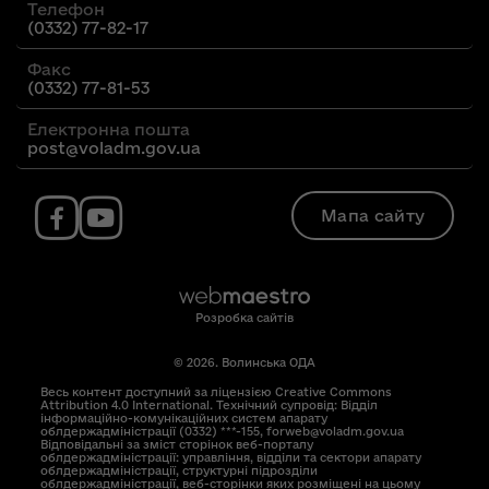
Телефон
(0332) 77-82-17
Факс
(0332) 77-81-53
Електронна пошта
post@voladm.gov.ua
Мапа сайту
Розробка сайтів
© 2026. Волинська ОДА
Весь контент доступний за ліцензією Creative Commons
Attribution 4.0 International. Технічний супровід: Відділ
інформаційно-комунікаційних систем апарату
облдержадміністрації (0332) ***-155, forweb@voladm.gov.ua
Відповідальні за зміст сторінок веб-порталу
облдержадміністрації: управління, відділи та сектори апарату
облдержадміністрації, структурні підрозділи
облдержадміністрації, веб-сторінки яких розміщені на цьому