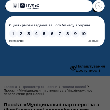
Пошук
Волинська обласна
державна адміністрація
Налаштування
доступності
Головна
Пресцентр та новини
Новини Волині
Проєкт «Муніципальні партнерства з Україною»: нові
перспективи для Волині
Проєкт «Муніципальні партнерства з