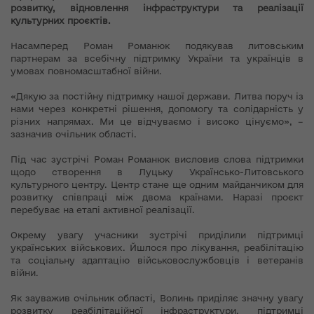
розвитку, відновлення інфраструктури та реалізації
культурних проєктів.
Насамперед Роман Романюк подякував литовським
партнерам за всебічну підтримку України та українців в
умовах повномасштабної війни.
«Дякую за постійну підтримку нашої держави. Литва поруч із
нами через конкретні рішення, допомогу та солідарність у
різних напрямах. Ми це відчуваємо і високо цінуємо», –
зазначив очільник області.
Під час зустрічі Роман Романюк висловив слова підтримки
щодо створення в Луцьку Українсько-Литовського
культурного центру. Центр стане ще одним майданчиком для
розвитку співпраці між двома країнами. Наразі проєкт
перебуває на етапі активної реалізації.
Окрему увагу учасники зустрічі приділили підтримці
українських військових. Йшлося про лікування, реабілітацію
та соціальну адаптацію військовослужбовців і ветеранів
війни.
Як зауважив очільник області, Волинь приділяє значну увагу
розвитку реабілітаційної інфраструктури, підтримці