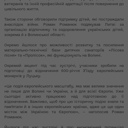
ветеранів та їхній професійній адаптації після повернення до
цивільного життя.
Також сторони обговорили підтримку дітей, які постраждали
внаслідок війни. Роман Романюк подякував Литві за
організацію відпочинку та оздоровлення українських дітей,
зокрема й з Волинської області.
Окремо йшлося про можливості розвитку та посилення
матеріально-технічної бази дитячих санаторіїв «Лісова
пісня» та «Пролісок», які функціонують на Волині.
Окремий акцент під час зустрічі, учасники зробили на
підготовці до відзначення 600-річчя З’їзду європейських
монархів у Луцьку.
«Це подія європейського масштабу, яка має велике значення
не лише для Волині чи України, а й для всієї Європи. Уже
сьогодні активно працюємо над підготовкою до її
відзначення. Важливо, щоб про цю історичну подію знали та
пам’ятали й в інших європейських країнах, адже це ще один
місток між Україною та Європою», – наголосив Роман
Романюк.
Йшлося під час зустрічі й про економічний потенціал