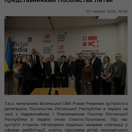
представниками Посольства Литви
03 червня 2026,
16:54
Т.в.о. начальника Волинської ОВА Роман Романюк зустрівся з
делегацією Посольства Литовської Республіки в Україні на
чолі з Надзвичайним і Повноважним Послом Литовської
Республіки в Україні Інгою Станітє-Толочкєнє. Під час
зустрічі сторони обговорили подальші напрями співпраці у
сферах реабілітації, освіти, підтримки дітей, економічного