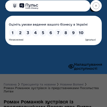
Пошук
Волинська обласна
державна адміністрація
Налаштування
доступності
Головна
Пресцентр та новини
Новини Волині
Роман Романюк зустрівся із представниками Посольства
Литви
Роман Романюк зустрівся із