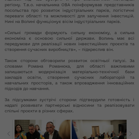
регіону. Т.в.о. начальника ОВА поінформував представників
посольства про розвиток індустріальних парків, логістичні
переваги області та можливості для залучення інвестицій.
Нині на Волині функціонує вісім індустріальних парків.
«Сильні громади формують сильну економіку, а сильна
економіка є основою сильної держави. Волинь має всі
передумови для реалізації нових інвестиційних проєктів та
створення сучасних виробництв», – підкреслив він.
Також сторони обговорили розвиток освітньої галузі. За
словами Романа Романюка, для області важливими
залишаються модернізація матеріально-технічної бази
закладів освіти, створення сучасних лабораторій та
навчальних просторів, а також впровадження інноваційних
підходів до навчання.
За підсумками зустрічі сторони підтвердили готовність і
надалі розвивати партнерські відносини та реалізовувати
спільні проєкти в різних сферах.