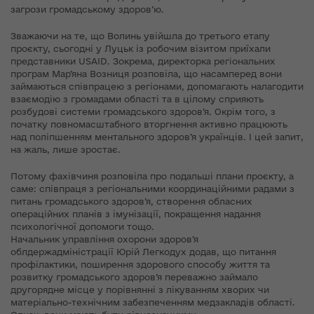
загрози громадському здоров’ю.
Зважаючи на те, що Волинь увійшла до третього етапу
проєкту, сьогодні у Луцьк із робочим візитом приїхали
представники USAID. Зокрема, директорка регіональних
програм Мар’яна Возниця розповіла, що насамперед вони
займаються співпрацею з регіонами, допомагають налагодити
взаємодію з громадами області та в цілому сприяють
розбудові системи громадського здоров’я. Окрім того, з
початку повномасштабного вторгнення активно працюють
над поліпшенням ментального здоров’я українців. І цей запит,
на жаль, лише зростає.
Потому фахівчиня розповіла про подальші плани проєкту, а
саме: співпраця з регіональними координаційними радами з
питань громадського здоров’я, створення обласних
операційних планів з імунізації, покращення надання
психологічної допомоги тощо.
Начальник управління охорони здоров’я
облдержадміністрації Юрій Легкодух додав, що питання
профілактики, поширення здорового способу життя та
розвитку громадського здоров’я переважно займало
другорядне місце у порівнянні з лікуванням хворих чи
матеріально-технічним забезпеченням медзакладів області.