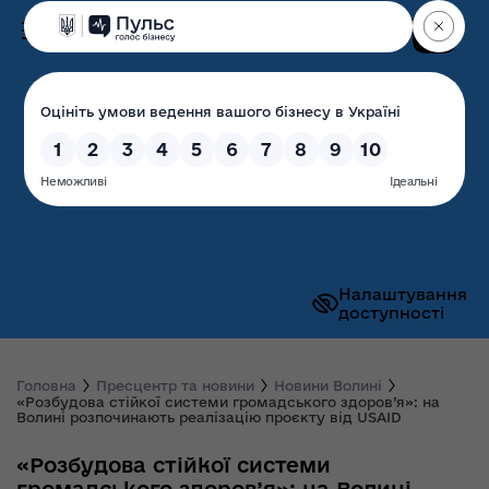
Пошук
Волинська обласна
державна адміністрація
Налаштування
доступності
Головна
Пресцентр та новини
Новини Волині
«Розбудова стійкої системи громадського здоров’я»: на
Волині розпочинають реалізацію проєкту від USAID
«Розбудова стійкої системи