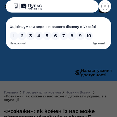
Пошук
Волинська обласна
державна адміністрація
Налаштування
доступності
Головна
Пресцентр та новини
Новини Волині
«Розкажи»: як кожен із нас може підтримати українців в
окупації
«Розкажи»: як кожен із нас може