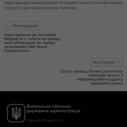
Один меседж може допомогти людині захистити себе онлайн
і відчути, що Україна про неї пам’ятає.
Попередня
Надходження до місцевих
бюджетів з сплати за оренду
паїв обговорили на нараді
начальника ОВА Івана
Рудницького.
Наступна
Шість громад Волині розпочали
пілотний проєкт з
інформаційного аудиту
відкритих даних
Волинська обласна
державна адміністрація
Офіційний вебсайт