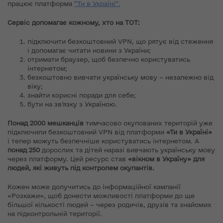
працює платформа
“Ти в Україні”.
Сервіс допомагає кожному, хто на ТОТ:
підключити безкоштовний VPN, що рятує від стеження
і допомагає читати новини з України;
отримати браузер, щоб безпечно користуватись
інтернетом;
безкоштовно вивчати українську мову – незалежно від
віку;
знайти корисні поради для себе;
бути на зв’язку з Україною.
Понад 2000 мешканців
тимчасово окупованих територій уже
підключили безкоштовний VPN від платформи
«Ти в Україні»
і тепер можуть безпечніше користуватись інтернетом. А
понад 250
дорослих та дітей наразі вивчають українську мову
через платформу. Цей ресурс став
«вікном в Україну» для
людей, які живуть під контролем окупантів.
Кожен може долучитись до інформаційної кампанії
«Розкажи», щоб донести можливості платформи до ще
більшої кількості людей – через родичів, друзів та знайомих
на підконтрольній території.