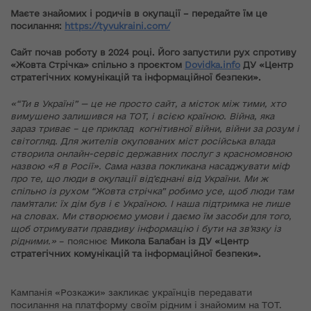
Маєте знайомих і родичів в окупації – передайте їм це
посилання:
https://tyvukraini.com/
Сайт почав роботу в 2024 році. Його запустили рух спротиву
«Жовта Стрічка» спільно з проєктом
Dovidka.info
ДУ «Центр
стратегічних комунікацій та інформаційної безпеки».
«“Ти в Україні” — це не просто сайт, а місток між тими, хто
вимушено залишився на ТОТ, і всією країною. Війна, яка
зараз триває – це приклад когнітивної війни, війни за розум і
світогляд. Для жителів окупованих міст російська влада
створила онлайн-сервіс державних послуг з красномовною
назвою «Я в Росії». Сама назва покликана насаджувати міф
про те, що люди в окупації відʼєднані від України. Ми ж
спільно із рухом “Жовта стрічка” робимо усе, щоб люди там
пам'ятали: їх дім був і є Україною. І наша підтримка не лише
на словах. Ми створюємо умови і даємо їм засоби для того,
щоб отримувати правдиву інформацію і бути на зв’язку із
рідними.»
– пояснює
Микола Балабан із ДУ «Центр
стратегічних комунікацій та інформаційної безпеки».
Кампанія «Розкажи» закликає українців передавати
посилання на платформу своїм рідним і знайомим на ТОТ.