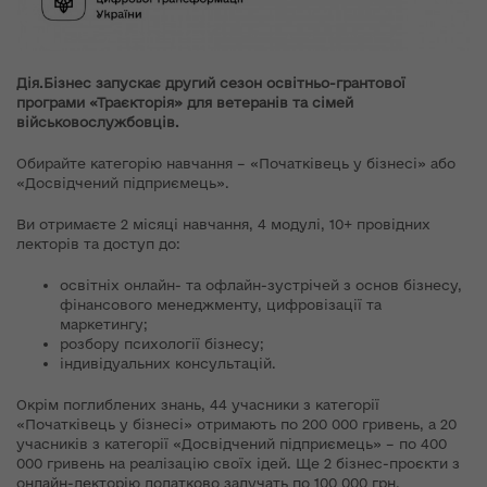
Дія.Бізнес запускає другий сезон освітньо-грантової
програми «Траєкторія» для ветеранів та сімей
військовослужбовців.
Обирайте категорію навчання – «Початківець у бізнесі» або
«Досвідчений підприємець».
Ви отримаєте 2 місяці навчання, 4 модулі, 10+ провідних
лекторів та доступ до:
освітніх онлайн- та офлайн-зустрічей з основ бізнесу,
фінансового менеджменту, цифровізації та
маркетингу;
розбору психології бізнесу;
індивідуальних консультацій.
Окрім поглиблених знань, 44 учасники з категорії
«Початківець у бізнесі» отримають по 200 000 гривень, а 20
учасників з категорії «Досвідчений підприємець» – по 400
000 гривень на реалізацію своїх ідей. Ще 2 бізнес-проєкти з
онлайн-лекторію додатково залучать по 100 000 грн.