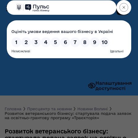
Пошук
Волинська обласна
державна адміністрація
Налаштування
доступності
Головна
Пресцентр та новини
Новини Волині
Розвиток ветеранського бізнесу: стартувала подача заявок
на освітньо-грантову програму «Траєкторія»
Розвиток ветеранського бізнесу: