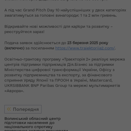
А під час Grand Pitch Day 10 найуспішніших у двох категоріях
змагатимуться за головні винагороди: 1 та 2 млн гривень.
Відкривайте нові можливості для кар’єри та розвитку –
реєструйтеся зараз!
Подача заявок здійснюється до
23 березня 2025 року
(включно)
за посиланням
https://www.traiektoriia2.com/
.
Освітньо-грантову програму «Траєкторія 2» реалізує мережа
центрів підтримки підприємців Дія.Бізнес за підтримки
Міністерства цифрової трансформації України, Офісу з
розвитку підприємництва та експорту, за фінансового
сприяння Уряду Японії та ПРООН в Україні, Mastercard,
UKRSIBBANK BNP Paribas Group та мережі мультимаркетів
«Аврора».
Попередня
Волинський обласний центр
підготовки населення до
національного спротиву
розпочинає активно працювати