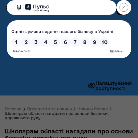
Пошук
Волинська обласна
державна адміністрація
Налаштування
доступності
Головна
Пресцентр та новини
Новини Волині
Школярам області нагадали про основи безпеки
дорожнього руху
Школярам області нагадали про основи