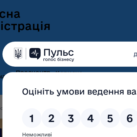
сна
істрація
Пресцентр
Корисна
нам
та новини
інформація
Оголошення
Інформація для
ення
ветеранів
Новини Волині
олині
Скільки волинських призовників ухиляються в
ні
Інформація для
е-Ветеран
Фотогалерея
ВПО
Скільки волинс
Відеогалерея
Подати е-