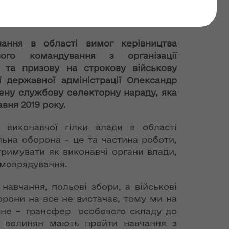
 проходження строкової
ання в області вимог керівництва
ого командування з організації
и та призову на строкову військову
 державної адміністрації Олександр
ену службову селекторну нараду, яка
авня 2019 року.
ї виконавчої гілки влади в області
льна оборона – це та частина роботи,
тримувати як виконавчі органи влади,
амоврядування.
вчання, польові збори, а військові
орони на все не вистачає, тому ми на
арне – трансфер особового складу до
ть волинян мають пройти навчання з