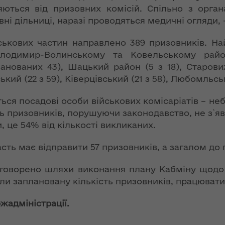
ергії"
інтерв’ю із
ляються від призовних комісій. Спільно з орга
заступницею
вні дільниці, наразі проводяться медичні огляди,
голови ОДА
ення
Людмилою
ня 2018
ськових частин направлено 389 призовників. Н
Тимощук для
 "Про
Володимир-Волинському та Ковельському рай
«InsiderMedia».
у
анованих 43), Шацький район (5 з 18), Старовижі
ВІДЕО
кий (22 з 59), Ківерцівський (21 з 58), Любомльськи
Обмеження для
ів на
ся посадові особи військових комісаріатів – не
великовагового
роки з
ь призовників, порушуючи законодавство, не з`яв
транспорту в
и, це 54% від кількості викликаних.
літній період:
озвитку
основна мета –
 області
ть має відправити 57 призовників, а загалом до 
збереження
автошляхів Волині
бговорено шляхи виконання плану Кабміну щодо к
ення
чили заплановану кількість призовників, працюва
ня 2018
Цьогоріч в області
 "Про
році жнива
жадміністрації.
мін до
розпочнуться
 про