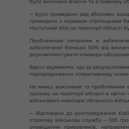
та постача
аукціонів
було виконано вчасно та в повному об
реалізації
Особливе
теплової ен
Стратегії розвитку
партнерство
— Було проведено ряд зборових заход
Волинської області
Іванна Климпуш-
України з НАТО
проведено з окремим стрілецьким бат
Розпорядж
Цинцадзе
від 10 жовт
Наступний збір на території області б
розповіла про
Хартія про
року № 653
важливість
особливе
переоформ
Проблемним питанням є забезпечен
євроінтеграційного
партнерство між
ліцензії з
шляху України на
забезпечено близько 50% від визначе
Україною та
виробництв
форумі YES
доукомплектувати команди офіцерами
Організацією
транспорт
Ukraine
Північно-
та постача
Варто зауважити, що за результатами
Атлантичного
теплової ен
підпорядкованих оперативному коман
ЄС став
Договору (9 липня
найбільшим
1997 року,
Не менш важливим та проблемним є 
Розпорядж
торговельним
Мадрид)
від 11 жовт
призову на території області в квітн
партнером
року № 671
України
військового комісара обласного війсь
Декларація про
відмову у 
доповнення Хартії
ліцензій з
— Відповідно до розпорядження Кабі
Президент
про особливе
транспорт
строкову військову службу — 595 гр
України подав в
партнерство між
та постача
оповіщення призовників, направлен
Парламент зміни