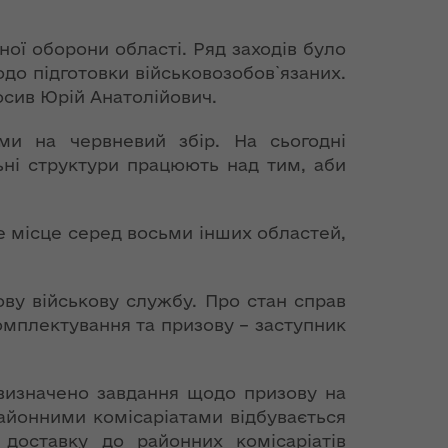
ої оборони області. Ряд заходів було
до підготовки військовозобов`язаних.
лосив Юрій Анатолійович.
ми на червневий збір. На сьогодні
льні структури працюють над тим, аби
е місце серед восьми інших областей,
у військову службу. Про стан справ
комплектування та призову – заступник
 визначено завдання щодо призову на
айонними комісаріатами відбувається
 доставку до районних комісаріатів