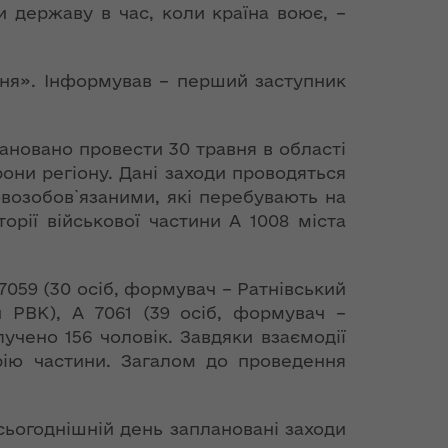
 державу в час, коли країна воює, –
дня». Інформував – перший заступник
лановано провести 30 травня в області
они регіону. Дані заходи проводяться
овозобов`язаними, які перебувають на
орії військової частини А 1008 міста
7059 (30 осіб, формувач – Ратнівський
 РВК), А 7061 (39 осіб, формувач –
чено 156 чоловік. Завдяки взаємодії
рію частини. Загалом до проведення
 сьогоднішній день заплановані заходи