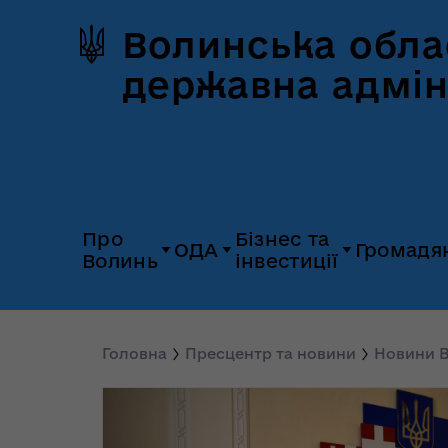
Волинська обла
державна адмін
Про
Бізнес та
ОДА
Громадя
Волинь
інвестиції
Герб та прапор
Дія.Бізнес
Керівництво
Розпорядж
Історія Волині
Платформа
Головна
Пресцентр та новини
Новини В
Органи влади
Відкриті да
«Пульс»
Природні ресурси
Діяльність
Доступ до
Апарат
UNITED 24
публічної
облдержадміністрації
Паспорт області
Довідник