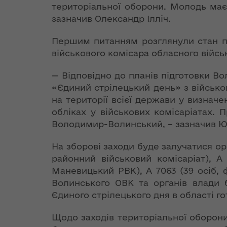
діяльність
екологічно
Оголошення про
територіальної оборони. Молодь має
Розпорядж
ЄС надасть
Територіальні
безпеки та
конкурс
від 30 серп
зазначив Олександр Ілліч.
наступні 54 млн
Ірина Фріз: Не
Регіональні
громади
надзвичай
структурних
року № 579
євро на Фонд
існує баз НАТО, як
цільові
Волинської області
ситуацій
підрозділів
гуманітарн
Першим питанням розглянули стан пі
енергоефективності,
і військ НАТО
програми
допомогу"
— Геннадій Зубко
військового комісара обласного війсь
Державна
Консультативно-
Стратегія
Президент
Звіти про
програма
дорадчі органи
— Відповідно до планів підготовки Во
розвитку
Розпорядж
Україна
підписав Указ
виконання
«єВідновле
«Єдиний стрілецький день» з військо
Волинської
від 18 вере
ратифікувала
«Про річні
регіональних
області на
на території всієї держави у визнач
2018 року 
Угоду про
національні
цільових програм
період до 2027
"Про гуман
обліках у військових комісаріатах. 
фінансування
програми під
року
допомогу"
Дунайської
Володимир-Волинський, – зазначив Ю
егідою Комісії
транснаціональної
Україна – НАТО»
Грантові фонди
програми
На зборові заходи буде залучатися ор
Стратегія розвитку
Розпорядж
районний військовий комісаріат), 
Волинської області
від 05 жовт
Корисні
Бюджет
на період до 2027
Маневицький РВК), А 7063 (39 осіб,
року № 644
ЄБРР підтримує
посилання
року
переоформ
Волинського ОВК та органів влади 
ініціативу України
ліцензії з
щодо переходу на
Єдиного стрілецького дня в області г
Десять цікавих
виробництв
систему
План заходів на
фактів про НАТО
транспорт
«зелених»
Щодо заходів територіальної оборони 
2021-2023 роки з