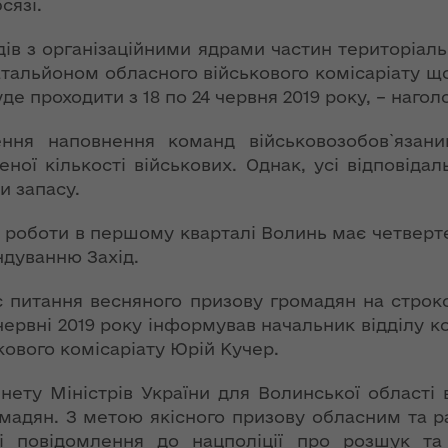
ння
сязі.
«InsiderMedia».
ергії"
ВІДЕО
ів з організаційними ядрами частин територіальн
альйоном обласного військового комісаріату що
ення
Інтерв’ю
ня 2018
уде проходити з 18 по 24 червня 2019 року, – наго
заступниці голови
 "Про
ОДА Вікторії
лення
ня наповнення команд військовозобов`язани
Левчук для ІА
ної кількості військових. Однак, усі відповіда
«Конкурент»
а,
 запасу.
ування
ння
 роботи в першому кварталі Волинь має четверт
Вікторія Левчук
ергії"
про плани на
дуванню Захід.
посаді заступниці
голови ОДА в
питання весняного призову громадян на строков
ення
ефірі телеканалу
ня 2018
і-червні 2019 року інформував начальник відділу 
«Громадське
 "Про
кового комісаріату Юрій Кучер.
інтерактивне
видачі
телебачення»
нету Міністрів України для Волинської області
ування
омадян. З метою якісного призову обласним та р
ння
НЕФОРМАТ:
і повідомлення до нацполіції про розшук та