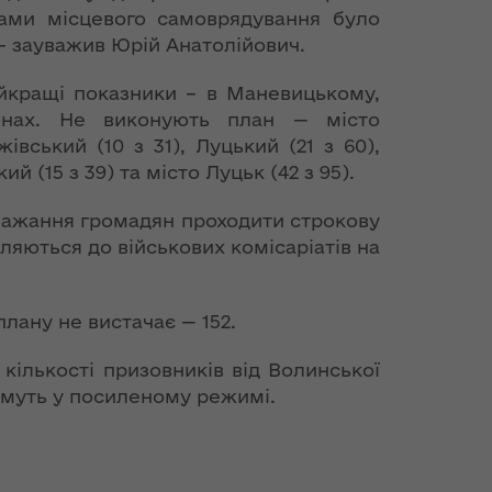
нами місцевого самоврядування було
 – зауважив Юрій Анатолійович.
айкращі показники – в Маневицькому,
онах. Не виконують план — місто
вський (10 з 31), Луцький (21 з 60),
й (15 з 39) та місто Луцьк (42 з 95).
бажання громадян проходити строкову
ляються до військових комісаріатів на
плану не вистачає — 152.
ількості призовників від Волинської
тимуть у посиленому режимі.