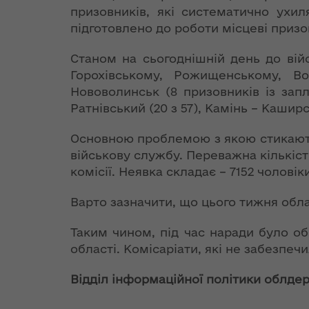
Організацією
теплової ен
призовників, які систематично ухи
до Конституції
північно-
щодо
підготовлено до роботи місцеві призо
атлантичного
Розпорядж
євроінтеграційного
договору та
від 18 жовт
курсу країни
Станом на сьогоднішній день до вій
Україною,
року № 683
Горохівському, Рожищенському, 
підписаної 9
гуманітарн
Нововолинськ (8 призовників із запл
Стефанішина:
липня 1997 року
допомогу"
Ратнівський (20 з 57), Камінь – Каширсь
Україна
забезпечила
Заява Комісії
План заход
Основною проблемою з якою стикають
виконання Угоди
Україна-НАТО
2018-2020 
на політичному та
військову службу. Переважна кількіст
реалізації
технічному рівнях
комісії. Неявка складає – 7152 чоловік
Спільна заява
Стратегії р
Комісії Україна-
Волинської
Варто зазначити, що цього тижня облас
Могеріні: ЄС
НАТО на рівні глав
залишається на
держав та урядів,
Таким чином, під час наради було о
Розпорядж
позиціях повної та
4 вересня 2014
області. Комісаріати, які не забезпе
від 29 жовт
безумовної
року
року № 713
підтримки
Відділ інформаційної політики облдер
внесення з
суверенітету і
Спільна заява
Положення
територіальної