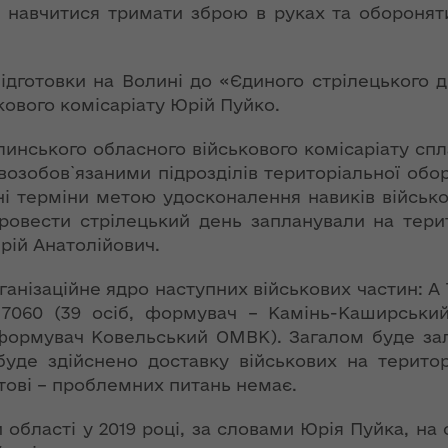
ї
 навчитися тримати зброю в руках та обороняти
ення
Новий
ня 2018
них
адміністративно-
 "Про
територіальний
у
дготовки на Волині до «Єдиного стрілецького 
устрій Волині: які
кового комісаріату Юрій Пуйко.
функції мають
новостворені
линського обласного військового комісаріату сп
ення
ння»
районні державні
возобов`язаними підрозділів територіальної обор
сня
адміністрації
ені терміни метою удосконалення навиків військ
№ 608
ітарну
Провести стрілецький день запланували на терит
9 червня в області
рій Анатолійович.
стартувала літня
оздоровча
ганізаційне ядро наступних військових частин: А 
ення
кампанія для дітей
А 7060 (39 осіб, формувач – Камінь-Каширський
ня 2018
 формувач Ковельський ОМВК). Загалом буде залу
 "Про
НЕФОРМАТ:
лення
буде здійснено доставку військових на терито
інтерв’ю із
отові – проблемних питань немає.
заступником
а,
голови ОДА Ігорем
ування
області у 2019 році, за словами Юрія Пуйка, на
Чуліпою для