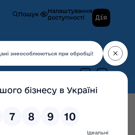
Налаштування
Пошук
доступності
ід проходження строкової служби
29 травня 2019,
14:32
ьких призовників