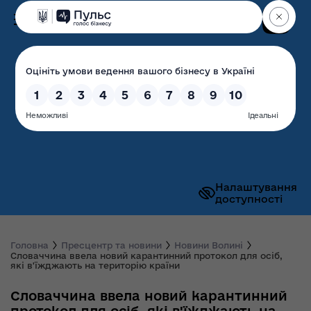
Пошук
Волинська обласна
державна адміністрація
Налаштування
доступності
Головна
Пресцентр та новини
Новини Волині
Словаччина ввела новий карантинний протокол для осіб,
які в'їжджають на територію країни
Словаччина ввела новий карантинний