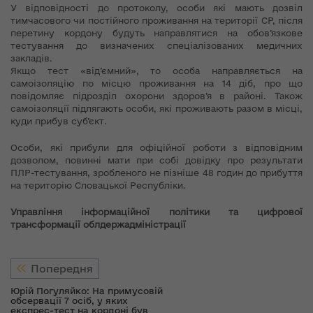
У відповідності до протоколу, особи які мають дозвіл
тимчасового чи постійного проживання на території СР, після
перетину кордону будуть направлятися на обов’язкове
тестування до визначених спеціалізованих медичних
закладів.
Якщо тест «від’ємний», то особа направляється на
самоізоляцію по місцю проживання на 14 діб, про що
повідомляє підрозділ охорони здоров’я в районі. Також
самоізоляції підлягають особи, які проживають разом в місці,
куди прибув суб’єкт.
Особи, які прибули для офіційної роботи з відповідним
дозволом, повинні мати при собі довідку про результати
ПЛР-тестування, зробленого не пізніше 48 годин до прибуття
на територію Словацької Республіки.
Управління інформаційної політики та цифрової
трансформації облдержадміністрації
Попередня
Юрій Погуляйко: На примусовій
обсервації 7 осіб, у яких
експрес-тест на кордоні був