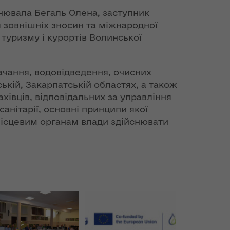
снювала Бегаль Олена, заступник
я зовнішніх зносин та міжнародної
 туризму і курортів Волинської
ачання, водовідведення, очисних
ькій, Закарпатській областях, а також
івців, відповідальних за управління
анітарії, основні принципи якої
місцевим органам влади здійснювати