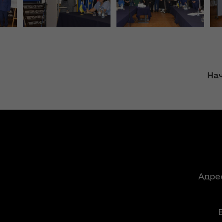
ергії"
інтерв’ю із
заступницею
голови ОДА
ення
Людмилою
ня 2018
Тимощук для
 "Про
«InsiderMedia».
у
ВІДЕО
Нач
Обмеження для
ів на
великовагового
роки з
транспорту в
літній період:
озвитку
основна мета –
 області
збереження
автошляхів Волині
ення
Адре
ня 2018
Цьогоріч в області
 "Про
році жнива
мін до
розпочнуться
 про