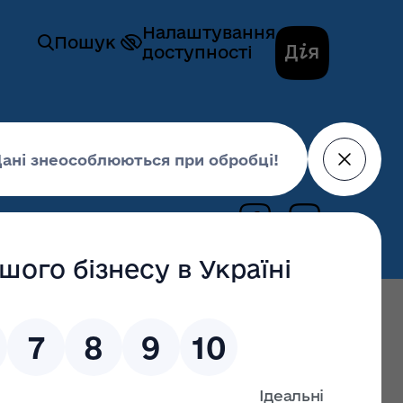
Налаштування
Пошук
доступності
України разом дбають про водні ресурси
27 лютого 2025,
15:26
их змін: як громади