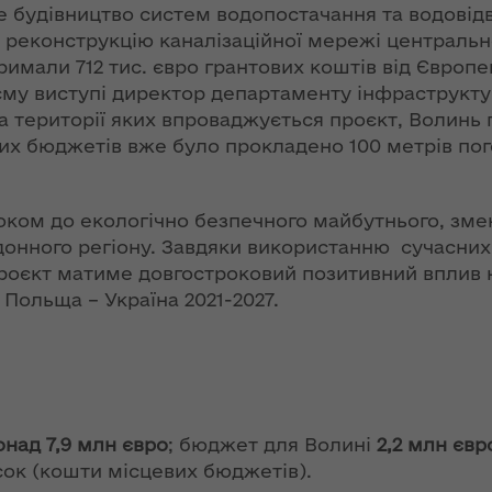
ї
 будівництво систем водопостачання та водовід
ення
Новий
ня 2018
 реконструкцію каналізаційної мережі централь
них
адміністративно-
 "Про
мали 712 тис. євро грантових коштів від Європейс
територіальний
у
єму виступі директор департаменту інфраструкту
устрій Волині: які
, на території яких впроваджується проєкт, Волин
функції мають
вих бюджетів вже було прокладено 100 метрів пог
новостворені
ення
ння»
районні державні
сня
адміністрації
№ 608
роком до екологічно безпечного майбутнього, зме
ітарну
онного регіону. Завдяки використанню сучасних п
9 червня в області
роєкт матиме довгостроковий позитивний вплив на
стартувала літня
Польща – Україна 2021-2027.
оздоровча
ення
кампанія для дітей
ня 2018
 "Про
НЕФОРМАТ:
лення
інтерв’ю із
заступником
а,
онад 7,9 млн євро
; бюджет для Волині
2,2 млн євр
голови ОДА Ігорем
ування
сок (кошти місцевих бюджетів).
Чуліпою для