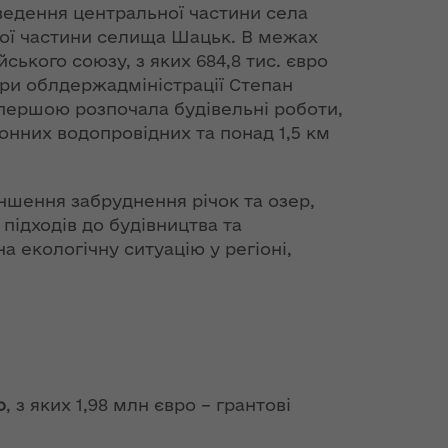
ведення центральної частини села
ної частини селища Шацьк. В межах
ького союзу, з яких 684,8 тис. євро
ри облдержадміністрації Степан
ь першою розпочала будівельні роботи,
онних водопровідних та понад 1,5 км
ншення забруднення річок та озер,
ідходів до будівництва та
 екологічну ситуацію у регіоні,
о
, з яких 1,98 млн євро – грантові