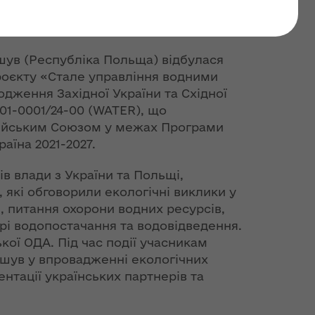
їни разом дбають про
єшув (Республіка Польща) відбулася
роєкту «Стале управління водними
дження Західної України та Східної
01-0001/24-00 (WATER), що
ейським Союзом у межах Програми
аїна 2021-2027.
ів влади з України та Польщі,
, які обговорили екологічні виклики у
, питання охорони водних ресурсів,
рі водопостачання та водовідведення.
ої ОДА. Під час події учасникам
шув у впровадженні екологічних
нтації українських партнерів та