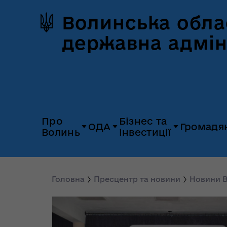
Волинська обла
державна адмін
Про
Бізнес та
ОДА
Громадя
Волинь
інвестиції
Герб та прапор
Дія.Бізнес
Керівництво
Розпорядж
Історія Волині
Платформа
Головна
Пресцентр та новини
Новини В
Органи влади
Відкриті да
«Пульс»
Природні ресурси
Діяльність
Доступ до
Апарат
UNITED 24
публічної
облдержадміністрації
Паспорт області
Довідник