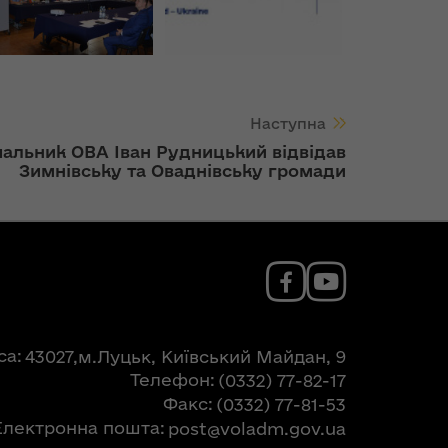
Наступна
альник ОВА Іван Рудницький відвідав
Зимнівську та Оваднівську громади
са
43027,м.Луцьк, Київський Майдан, 9
Телефон
(0332) 77-82-17
Факс
(0332) 77-81-53
Електронна пошта
post@voladm.gov.ua