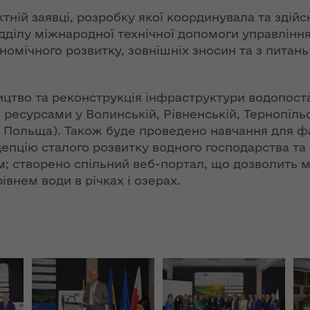
ння
«InsiderMedia».
ергії"
ній заявці, розробку якої координувала та здій
ВІДЕО
дділу міжнародної технічної допомоги управлінн
омічного розвитку, зовнішніх зносин та з питань
ення
Інтерв’ю
ня 2018
заступниці голови
 "Про
ОДА Вікторії
лення
ництво та реконструкція інфраструктури водопост
Левчук для ІА
ресурсами у Волинській, Рівненській, Тернопільс
«Конкурент»
а,
 Польща). Також буде проведено навчання для фах
ування
цію сталого розвитку водного господарства та с
ння
Вікторія Левчук
м; створено спільний веб-портал, що дозволить 
ергії"
про плани на
івнем води в річках і озерах.
посаді заступниці
голови ОДА в
ення
ефірі телеканалу
ня 2018
«Громадське
 "Про
інтерактивне
видачі
телебачення»
ування
ння
НЕФОРМАТ: