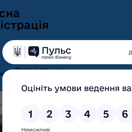
сна
істрація
Пресцентр
Корисна
нам
та новини
інформація
Оголошення
Інформація для
ення
ветеранів
Новини Волині
олині
Старт екологічних змін: як громади Польщі та 
ні
Інформація для
е-Ветеран
Фотогалерея
ВПО
Старт екологічн
Відеогалерея
Подати е-