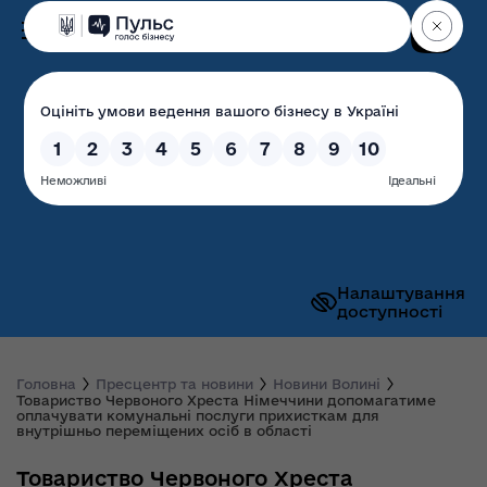
Пошук
Волинська обласна
державна адміністрація
Налаштування
доступності
Головна
Пресцентр та новини
Новини Волині
Товариство Червоного Хреста Німеччини допомагатиме
оплачувати комунальні послуги прихисткам для
внутрішньо переміщених осіб в області
Товариство Червоного Хреста