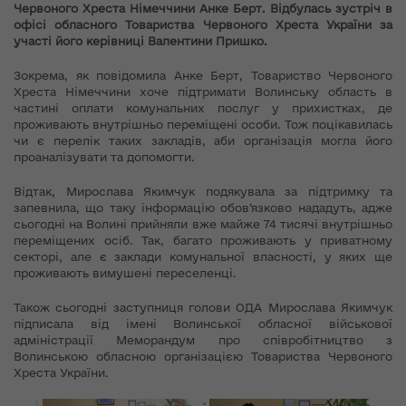
Червоного Хреста Німеччини Анке Берт. Відбулась зустріч в
офісі обласного Товариства Червоного Хреста України за
участі його керівниці Валентини Пришко.
Зокрема, як повідомила Анке Берт, Товариство Червоного
Хреста Німеччини хоче підтримати Волинську область в
частині оплати комунальних послуг у прихистках, де
проживають внутрішньо переміщені особи. Тож поцікавилась
чи є перелік таких закладів, аби організація могла його
проаналізувати та допомогти.
Відтак, Мирослава Якимчук подякувала за підтримку та
запевнила, що таку інформацію обов’язково нададуть, адже
сьогодні на Волині прийняли вже майже 74 тисячі внутрішньо
переміщених осіб. Так, багато проживають у приватному
секторі, але є заклади комунальної власності, у яких ще
проживають вимушені переселенці.
Також сьогодні заступниця голови ОДА Мирослава Якимчук
підписала від імені Волинської обласної військової
адміністрації Меморандум про співробітництво з
Волинською обласною організацією Товариства Червоного
Хреста України.